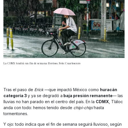
La CDMX tendrá un fin de semana lluvioso. Foto: Cuartoscuro
Tras el paso de
Erick
—que impactó México como
huracán
categoría 3
y ya se degradó a
baja presión remanente
— las
lluvias no han parado en el centro del país. En la
CDMX
, Tláloc
anda con todo: hemos tenido desde
chipi-chipi
hasta
tormentones.
Y ojo: todo indica que el fin de semana seguirá lluvioso, según