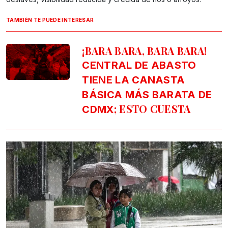
TAMBIÉN TE PUEDE INTERESAR
¡BARA BARA, BARA BARA!
CENTRAL DE ABASTO
TIENE LA CANASTA
BÁSICA MÁS BARATA DE
; ESTO CUESTA
CDMX