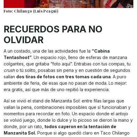
Foto: Chilango (Luis Peagui)
RECUERDOS PARA NO
OLVIDAR
A un costado, una de las actividades fue la
“Cabina
Tentashoot”
. Un espacio rojo, lleno de esferas de manzana
colgantes, que gritaba “foto aquí”. Entrabas con tus compas, tu
crush
o tú solito, posabas sin pena y en cuestión de segundos
salían
dos tiras de fotos con tres tomas cada una
. A puro
ambiente de feria, de esas que no pasan de moda. Lo mejor:
era gratis, así que más de uno repitió la experiencia.
Así se vivió el stand de Manzanita Sol: entre filas largas que
valían la pena, combinaciones imposibles que sí funcionaban y
momentos para recordar en foto. Un espacio donde el antojo
se volvió juego, donde lo dulce y lo picoso se dieron la mano y
donde, por un rato,
todos cayeron en la tentación de
Manzanita Sol.
Porque si algo quedó claro en Taco Chilango