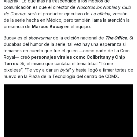
Alazraki. Lo que más ha trascendido a los medios de
comunicación es que el director de
Nosotros los Nobles
y
Club
de Cuervo
s será el productor ejecutivo de
La oficina
, versión
de la serie hecha en México; pero también llama la atención la
presencia de
Marcos Bucay
en el equipo.
Bucay es el
showrunner
de la edición nacional de
The Office
.
Si
dudabas del humor de la serie, tal vez hay una esperanza si
tomamos en cuenta que fue él quien ―como parte de La Gran
Royal― creó
personajes virales como Colibritany y Chip
Torres
. Sí, el mismo que cantaba el tema tribal “Tú me
pixeleas”, “Te voy a dar un
byte
” y hasta llegó a firmar tortas de
huevo en la Plaza de la Tecnología del centro de CDMX.