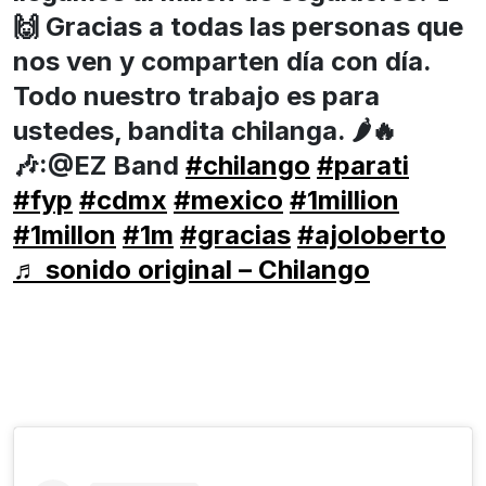
🙌 Gracias a todas las personas que
nos ven y comparten día con día.
Todo nuestro trabajo es para
ustedes, bandita chilanga. 🌶️🔥
🎶:@EZ Band
#chilango
#parati
#fyp
#cdmx
#mexico
#1million
#1millon
#1m
#gracias
#ajoloberto
♬ sonido original – Chilango