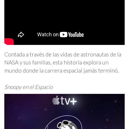
Contada a través de las vidas de astronautas de la
NASA y sus familias, esta historia explora un
mundo donde la carrera espacial jamás terminó.
Snoopy en el Espacio