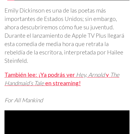
Emily Dickinson es una de las poetas más
importantes de Estados Unidos; sin embargo,
ahora descubriremos cómo fue su juventud.
Durante el lanzamiento de Apple TV Plus llegará
esta comedia de media hora que retrata la
rebeldía de la escritora, interpretada por Hailee
Steinfeld.
También lee: ¡Ya podrás ver
Hey, Arnold
y
The
Handmaid’s Tale
en streaming!
For All Mankind