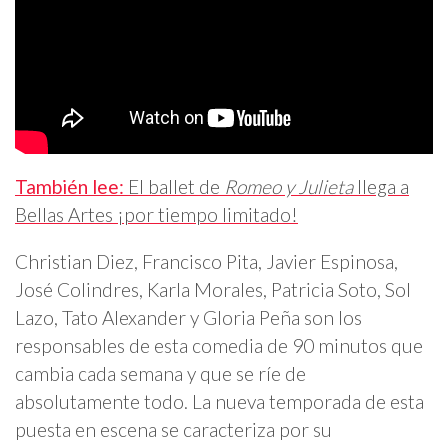
También lee:
El ballet de
Romeo y Julieta
llega a
Bellas Artes ¡por tiempo limitado!
Christian Diez, Francisco Pita, Javier Espinosa,
José Colindres, Karla Morales, Patricia Soto, Sol
Lazo, Tato Alexander y Gloria Peña son los
responsables de esta comedia de 90 minutos que
cambia cada semana y que se ríe de
absolutamente todo. La nueva temporada de esta
puesta en escena se caracteriza por su