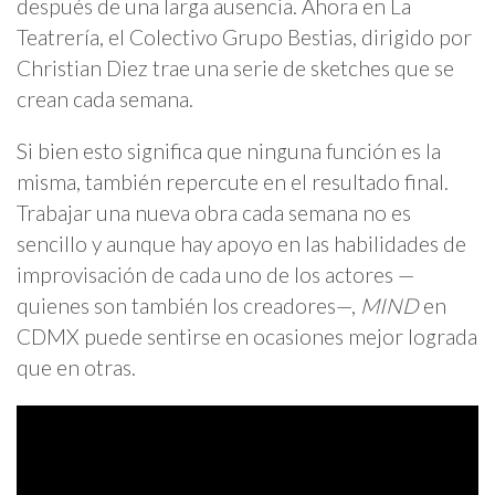
después de una larga ausencia. Ahora en La
Teatrería, el Colectivo Grupo Bestias, dirigido por
Christian Diez trae una serie de sketches que se
crean cada semana.
Si bien esto significa que ninguna función es la
misma, también repercute en el resultado final.
Trabajar una nueva obra cada semana no es
sencillo y aunque hay apoyo en las habilidades de
improvisación de cada uno de los actores —
quienes son también los creadores—,
MIND
en
CDMX puede sentirse en ocasiones mejor lograda
que en otras.