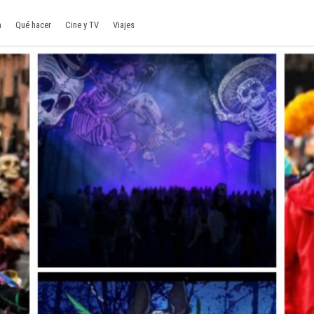
a
Qué hacer
Cine y TV
Viajes