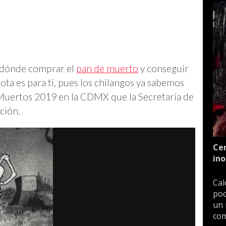
o dónde comprar el
pan de muerto
y conseguir
nota es para ti, pues los chilangos ya sabemos
e Muertos 2019 en la CDMX que la Secretaría de
ición.
Cen
ino
Cal
poc
un 
com