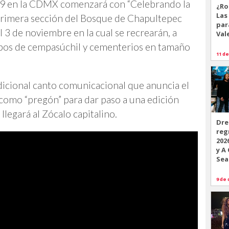
19 en la CDMX comenzará con “Celebrando la
¿Ro
Las
 primera sección del Bosque de Chapultepec
par
l 3 de noviembre en la cual se recrearán, a
Val
mpos de cempasúchil y cementerios en tamaño
11 de
dicional canto comunicacional que anuncia el
 como “pregón” para dar paso a una edición
 llegará al Zócalo capitalino.
Dre
reg
202
y A
Sea
9 de 