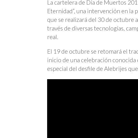
La cartelera de Día de Muertos 20
Eternidad”, una intervención en la
que se realizará del 30 de octubre a
través de diversas tecnologías, ca
real.
El 19 de octubre se retomará el tra
inicio de una celebración conocida
especial del desfile de Alebrijes que