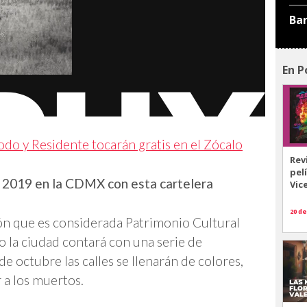
Ba
En P
odo y Residente tocarán gratis en el Zócalo
Rev
pel
 2019 en la CDMX con esta cartelera
Vic
20 de
ión que es considerada Patrimonio Cultural
 la ciudad contará con una serie de
de octubre las calles se llenarán de colores,
 a los muertos.