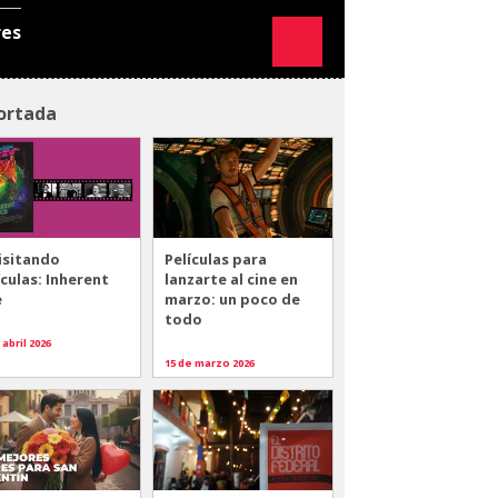
res
ortada
isitando
Películas para
ículas: Inherent
lanzarte al cine en
e
marzo: un poco de
todo
 abril 2026
15 de marzo 2026