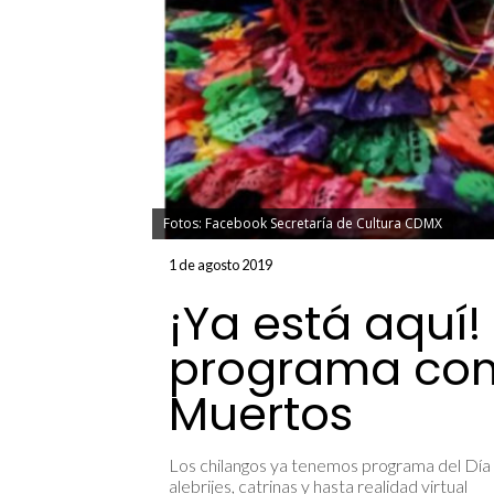
Fotos: Facebook Secretaría de Cultura CDMX
1 de agosto 2019
¡Ya está aquí!
programa com
Muertos
Los chilangos ya tenemos programa del Día
alebrijes, catrinas y hasta realidad virtual