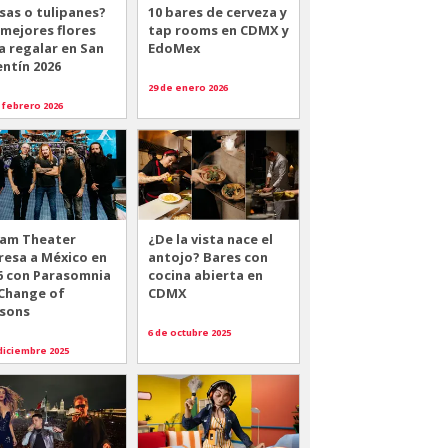
sas o tulipanes?
10 bares de cerveza y
 mejores flores
tap rooms en CDMX y
a regalar en San
EdoMex
entín 2026
29 de enero 2026
 febrero 2026
am Theater
¿De la vista nace el
resa a México en
antojo? Bares con
6 con Parasomnia
cocina abierta en
 Change of
CDMX
sons
6 de octubre 2025
diciembre 2025