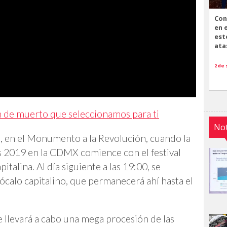
Con
en 
est
ata
2 de
n de muerto que seleccionamos para ti
Not
e, en el Monumento a la Revolución, cuando la
s 2019 en la CDMX comience con el festival
pitalina. Al día siguiente a las 19:00, se
ócalo capitalino, que permanecerá ahí hasta el
 llevará a cabo una mega procesión de las