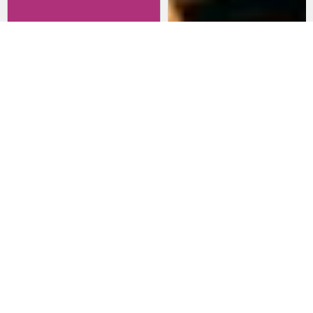
Revisitando películas:
Películas para lanzarte al cine
Inherent Vice
en marzo: un poco de todo
20 de abril 2026
15 de marzo 2026
Noticias
Comida