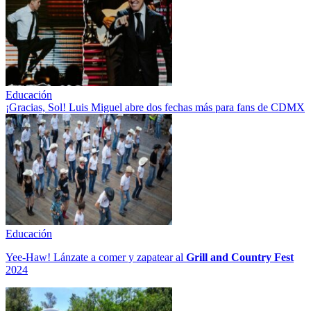
Educación
¡Gracias, Sol! Luis Miguel abre dos fechas más para fans de CDMX
Educación
Yee-Haw! Lánzate a comer y zapatear al
Grill and Country Fest
2024