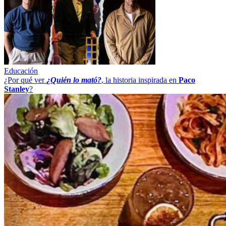
Educación
¿Por qué ver
¿Quién lo mató?
, la historia inspirada en
Paco
Stanley
?