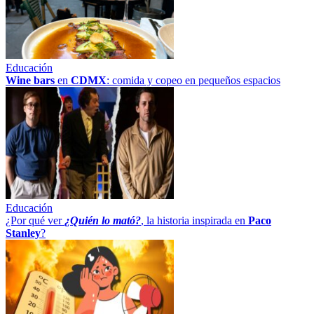
Educación
Wine bars
en
CDMX
: comida y copeo en pequeños espacios
Educación
¿Por qué ver
¿Quién lo mató?
, la historia inspirada en
Paco
Stanley
?