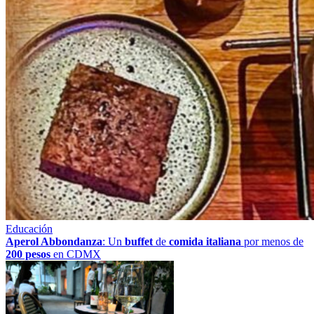
Educación
Aperol Abbondanza
: Un
buffet
de
comida italiana
por menos de
200 pesos
en CDMX