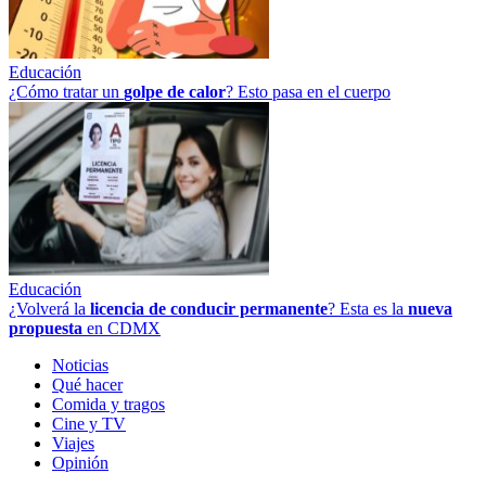
Educación
¿Cómo tratar un
golpe
de
calor
? Esto pasa en el cuerpo
Educación
¿Volverá la
licencia de conducir permanente
? Esta es la
nueva
propuesta
en CDMX
Noticias
Qué hacer
Comida y tragos
Cine y TV
Viajes
Opinión