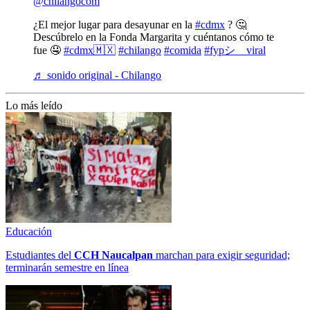
@chilangocom
¿El mejor lugar para desayunar en la
#cdmx
? 🤔
Descúbrelo en la Fonda Margarita y cuéntanos cómo te
fue 🤤
#cdmx🇲🇽
#chilango
#comida
#fypシ゚viral
♬ sonido original - Chilango
Lo más leído
Educación
Estudiantes del
CCH
Naucalpan
marchan para exigir seguridad;
terminarán semestre en línea