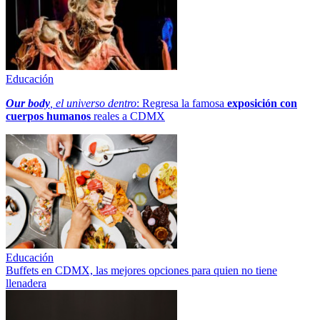
Educación
Our body
, el universo dentro
: Regresa la famosa
exposición con
cuerpos humanos
reales a CDMX
Educación
Buffets en CDMX, las mejores opciones para quien no tiene
llenadera