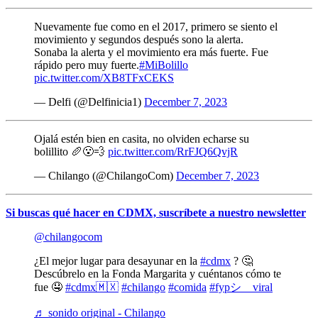
Nuevamente fue como en el 2017, primero se siento el
movimiento y segundos después sono la alerta.
Sonaba la alerta y el movimiento era más fuerte. Fue
rápido pero muy fuerte.
#MiBolillo
pic.twitter.com/XB8TFxCEKS
— Delfi (@Delfinicia1)
December 7, 2023
Ojalá estén bien en casita, no olviden echarse su
bolillito 🥖😮‍💨
pic.twitter.com/RrFJQ6QvjR
— Chilango (@ChilangoCom)
December 7, 2023
Si buscas qué hacer en CDMX, suscríbete a nuestro newsletter
@chilangocom
¿El mejor lugar para desayunar en la
#cdmx
? 🤔
Descúbrelo en la Fonda Margarita y cuéntanos cómo te
fue 🤤
#cdmx🇲🇽
#chilango
#comida
#fypシ゚viral
♬ sonido original - Chilango