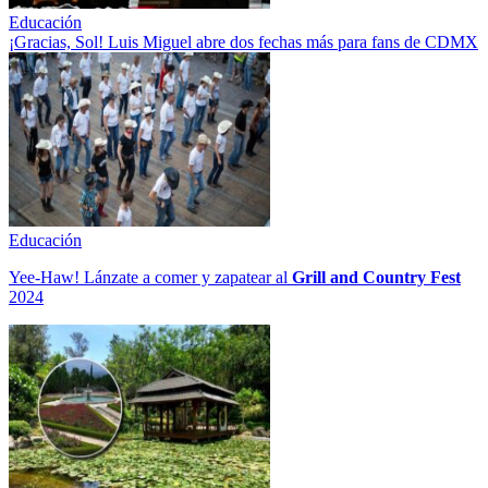
Educación
¡Gracias, Sol! Luis Miguel abre dos fechas más para fans de CDMX
Educación
Yee-Haw! Lánzate a comer y zapatear al
Grill and Country Fest
2024