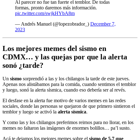
Al parecer no fue tan fuerte el temblor. De todas
formas, pronto daremos más información.
pic.twitter.com/swjkHYbA8m
— Andrés Manuel (@lopezobrador_)
December 7,
2023
Los mejores memes del sismo en
CDMX… y las quejas por que la alerta
sonó ¿tarde?
Un
sismo
sorprendió a las y los chilangos la tarde de este jueves.
Apenas nos alistábamos para la comida, cuando sentimos el temblor
y luego, sonó la alerta sísmica, cuando eso debería ser al revés.
El desfase en la alerta fue motivo de varios memes en las redes
sociales, donde las personas se quejaron de que primero sintieron el
temblor y luego se activó la
alerta sísmica
.
Y como las y los chilangos preferimos reirnos para no llorar, en los
memes no faltaron las imágenes de enormes bolillos… pa’l susto.
Acá te dejamos los mejores memes sobre el
sismo de 5.7 que