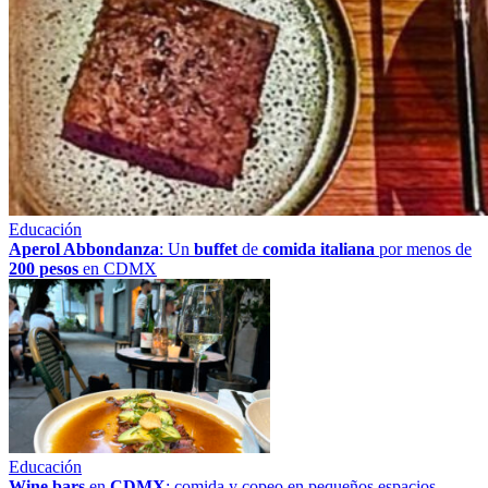
Educación
Aperol Abbondanza
: Un
buffet
de
comida italiana
por menos de
200 pesos
en CDMX
Educación
Wine bars
en
CDMX
: comida y copeo en pequeños espacios