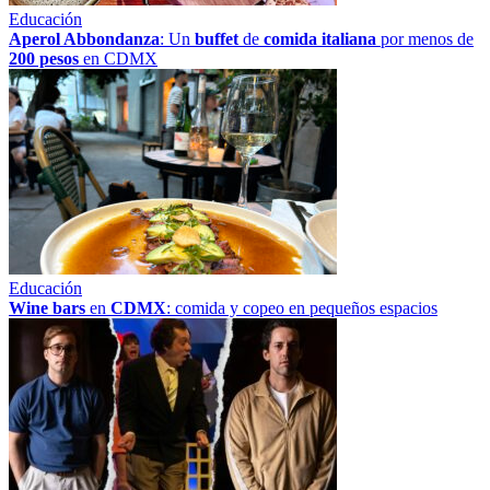
Educación
Aperol Abbondanza
: Un
buffet
de
comida italiana
por menos de
200 pesos
en CDMX
Educación
Wine bars
en
CDMX
: comida y copeo en pequeños espacios