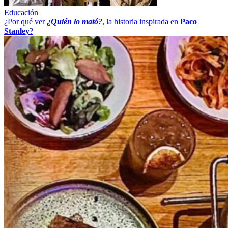
Educación
¿Por qué ver
¿Quién lo mató?
, la historia inspirada en
Paco
Stanley
?