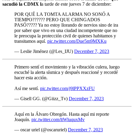
sacudió la CDMX l
a tarde de este jueves 7 de diciembre:
POR QUÉ LA TOMTA ALARMA NO SONÓ A
TIEMPO?????? PERO QUE CHINGADOS
PASÓ????? Ya no estoy llorando de nervios sino de ira
por saber que vivo en una ciudad incompetente que no
le preocupa la protección civil de quienes habitamos y
transitamos aquí.
pic.twitter.com/Due5m9MXKu
— Leslie Jiménez (@Les_IJU)
December 7, 2023
Primero sentí el movimiento y la vibración culera, luego
escuché la alerta sísmica y después reaccioné y recordé
hacer esta acción.
Así me sentí.
pic.twitter.com/j9lPPXXzFU
— Gisell GG. (@Giizz_Tv)
December 7, 2023
Aquí en la Álvaro Obregón. Hasta aquí mi reporte
Joaquín.
pic.twitter.com/ltWluquxMv
— oscar uriel (@oscaruriel)
December 7, 2023