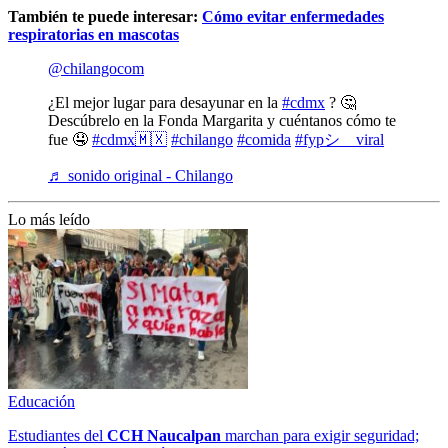
También te puede interesar:
Cómo evitar enfermedades
respiratorias en mascotas
@chilangocom
¿El mejor lugar para desayunar en la
#cdmx
? 🤔
Descúbrelo en la Fonda Margarita y cuéntanos cómo te
fue 🤤
#cdmx🇲🇽
#chilango
#comida
#fypシ゚viral
♬ sonido original - Chilango
Lo más leído
Educación
Estudiantes del
CCH
Naucalpan
marchan para exigir seguridad;