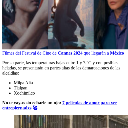
Filmes del Festival de Cine de
Cannes 2024
que llegarán a
México
Por su parte, las temperaturas bajas entre 1 y 3 °C y con posibles
heladas, se presentarán en partes altas de las demarcaciones de las
alcaldías:
Milpa Alta
Tlalpan
Xochimilco
No te vayas sin echarle un ojo:
7 películas de amor para ver
entrepiernadxs 🥰