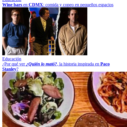
Wine bars
en
CDMX
: comida y copeo en pequeños espacios
Educación
¿Por qué ver
¿Quién lo mató?
, la historia inspirada en
Paco
Stanley
?