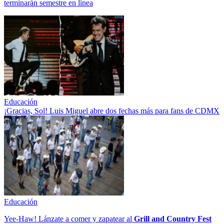
terminarán semestre en línea
Educación
¡Gracias, Sol! Luis Miguel abre dos fechas más para fans de CDMX
Educación
Yee-Haw! Lánzate a comer y zapatear al
Grill and Country Fest