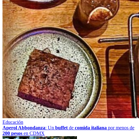
Educación
Aperol Abbondanza
: Un
buffet
de
comida italiana
por menos de
200 pesos
en CDMX