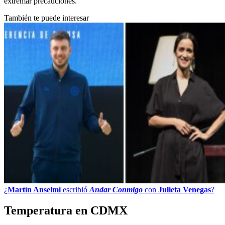
extremar precauciones.
También te puede interesar
¿
Martín Anselmi
escribió
Andar Conmigo
con
Julieta Venegas
?
Temperatura en CDMX