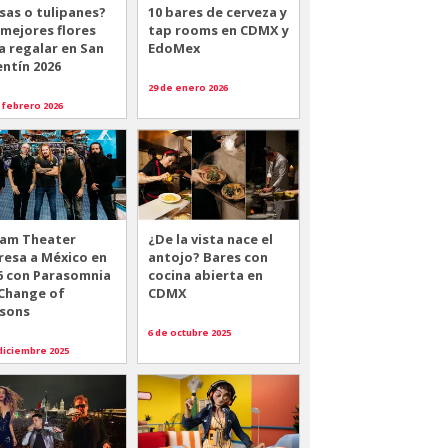
sas o tulipanes?
10 bares de cerveza y
 mejores flores
tap rooms en CDMX y
a regalar en San
EdoMex
entín 2026
29 de enero 2026
 febrero 2026
am Theater
¿De la vista nace el
resa a México en
antojo? Bares con
6 con Parasomnia
cocina abierta en
 Change of
CDMX
sons
6 de octubre 2025
diciembre 2025