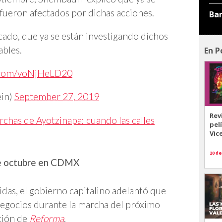
ueron afectados por dichas acciones.
Ba
ado, que ya se están investigando dichos
ables.
En P
r.com/voNjHeLD20
ein)
September 27, 2019
Rev
rchas de Ayotzinapa: cuando las calles
pel
Vic
20 de
de octubre en CDMX
idas, el gobierno capitalino adelantó que
 negocios durante la marcha del próximo
ción de
Reforma
.