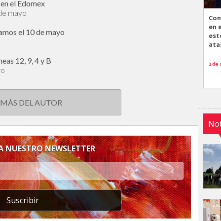
s en el Edomex
 de mayo
Con
en 
jamos el 10 de mayo
est
ata
eas 12, 9, 4 y B
2 de
ro
 MÁS DEL AUTOR
Not
 A NUESTRO NEWSLETTER
Suscribir