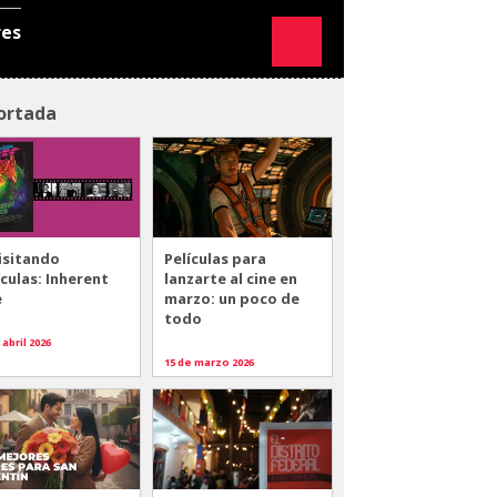
res
ortada
isitando
Películas para
ículas: Inherent
lanzarte al cine en
e
marzo: un poco de
todo
 abril 2026
15 de marzo 2026