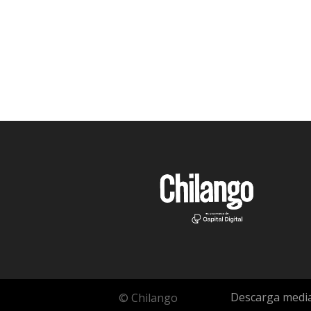
Descarga media
© Chilango