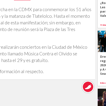
¿Ro
Las
marcha en la CDMX para conmemorar los 51 años
par
 y la matanza de Tlatelolco. Hasta el momento
Val
ial de esta manifestación; sin embargo, en
11 de
nto de reunión será la Plaza de las Tres
 realizarán conciertos en la Ciudad de México
nto llamado Música Contra el Olvido se
Dre
hasta el 29 y es gratuito.
reg
202
y A
nformación al respecto.
Sea
9 de 