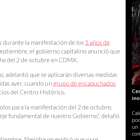
s durante la manifestación de los
5 años de
septiembre, el gobierno capitalino anunció que
cha del 2 de octubre en CDMX.
o, adelantó que se aplicarán diversas medidas
ridas ayer, cuando un
grupo de encapuchados
Cen
cios del Centro Histórico.
ino
los para la manifestación del 2 de octubre,
Cal
eje fundamental de nuestro Gobierno”, detalló
poc
un 
com
ptiembre, Sheinbaum explicó que ya se