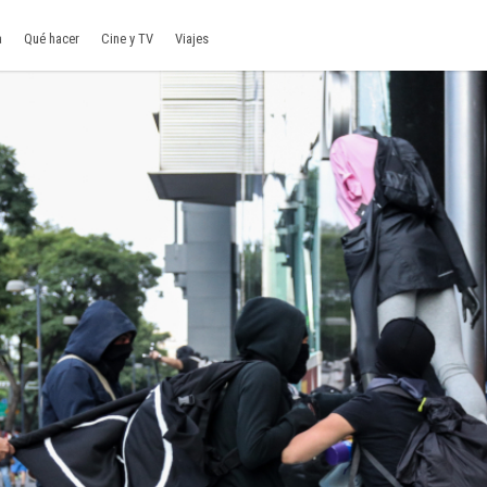
a
Qué hacer
Cine y TV
Viajes