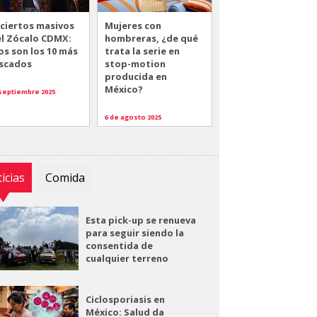
ciertos masivos
Mujeres con
el Zócalo CDMX:
hombreras, ¿de qué
os son los 10 más
trata la serie en
scados
stop-motion
producida en
México?
 septiembre 2025
6 de agosto 2025
icias
Comida
Esta pick-up se renueva
para seguir siendo la
consentida de
cualquier terreno
Ciclosporiasis en
México: Salud da