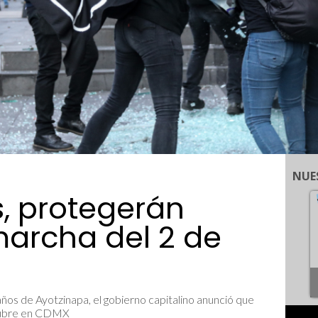
NUE
s, protegerán
archa del 2 de
 años de Ayotzinapa, el gobierno capitalino anunció que
ctubre en CDMX