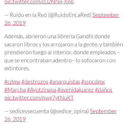
pic.twitter.com/c02NNjFXn6
— Ruido en la Red (@RuidoEnLaRed)
September
26, 2019
Además, abrieron una librería Gandhi donde
sacaron libros y los arrojaron a la gente, y también
prendieron fuego al interior, donde empleados –
que se encontraban adentro– lo sofocaron con
extintores.
#cdmx
#destrozos
#anarquistas
#sspcdmx
#Marcha
#Ayotzinapa
#avenidajuarez
#daños
pic.twitter.com/qwg7ytNuKT
— sediceysecuenta (@sedice_opina)
September
26, 2019