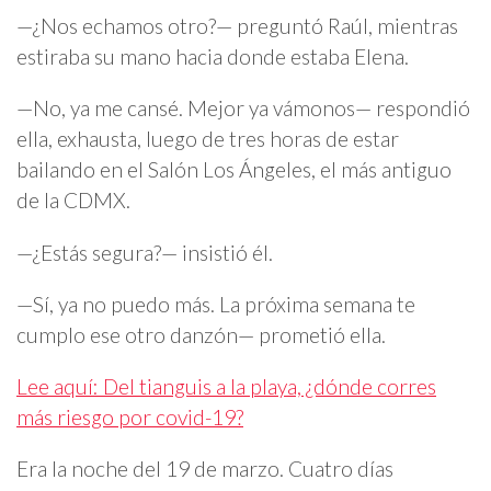
—¿Nos echamos otro?— preguntó Raúl, mientras
estiraba su mano hacia donde estaba Elena.
—No, ya me cansé. Mejor ya vámonos— respondió
ella, exhausta, luego de tres horas de estar
bailando en el Salón Los Ángeles, el más antiguo
de la CDMX.
—¿Estás segura?— insistió él.
—Sí, ya no puedo más. La próxima semana te
cumplo ese otro danzón— prometió ella.
Lee aquí: Del tianguis a la playa, ¿dónde corres
más riesgo por covid-19?
Era la noche del 19 de marzo. Cuatro días