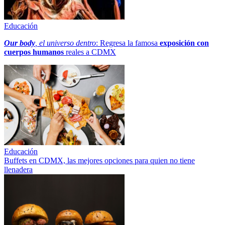
Educación
Our body
, el universo dentro
: Regresa la famosa
exposición con
cuerpos humanos
reales a CDMX
Educación
Buffets en CDMX, las mejores opciones para quien no tiene
llenadera