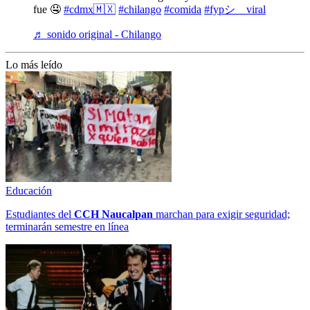
fue 🤤
#cdmx🇲🇽
#chilango
#comida
#fypシ゚viral
♬ sonido original - Chilango
Lo más leído
Educación
Estudiantes del
CCH
Naucalpan
marchan para exigir seguridad;
terminarán semestre en línea