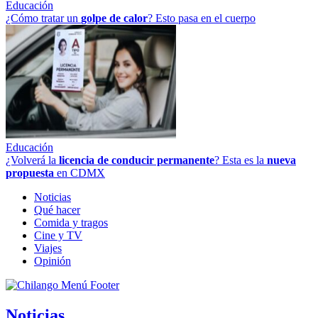
Educación
¿Cómo tratar un
golpe
de
calor
? Esto pasa en el cuerpo
Educación
¿Volverá la
licencia de conducir permanente
? Esta es la
nueva
propuesta
en CDMX
Noticias
Qué hacer
Comida y tragos
Cine y TV
Viajes
Opinión
Noticias