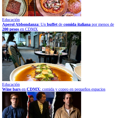
Educación
Aperol Abbondanza
: Un
buffet
de
comida italiana
por menos de
200 pesos
en CDMX
Educación
Wine bars
en
CDMX
: comida y copeo en pequeños espacios