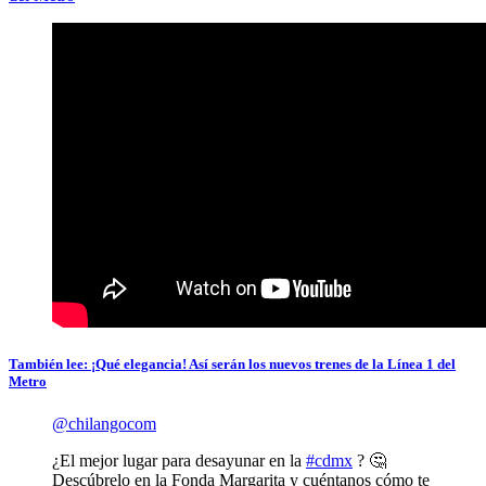
También lee: ¡Qué elegancia! Así serán los nuevos trenes de la Línea 1 del
Metro
@chilangocom
¿El mejor lugar para desayunar en la
#cdmx
? 🤔
Descúbrelo en la Fonda Margarita y cuéntanos cómo te