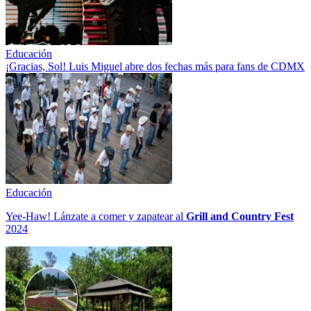
Educación
¡Gracias, Sol! Luis Miguel abre dos fechas más para fans de CDMX
Educación
Yee-Haw! Lánzate a comer y zapatear al
Grill and Country Fest
2024