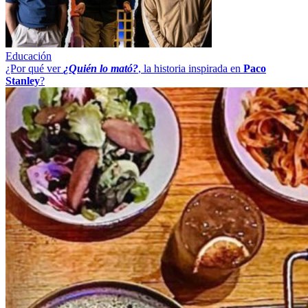
Educación
¿Por qué ver
¿Quién lo mató?
, la historia inspirada en
Paco
Stanley
?