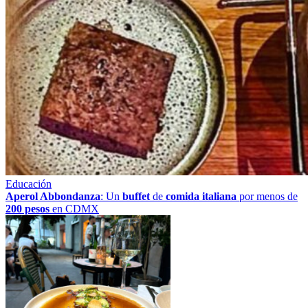
Educación
Aperol Abbondanza
: Un
buffet
de
comida italiana
por menos de
200 pesos
en CDMX