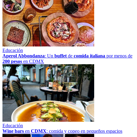
Educación
Aperol Abbondanza
: Un
buffet
de
comida italiana
por menos de
200 pesos
en CDMX
Educación
Wine bars
en
CDMX
: comida y copeo en pequeños espacios