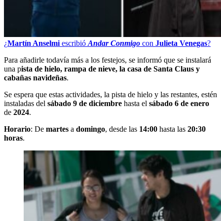
¿
Martín Anselmi
escribió
Andar Conmigo
con
Julieta Venegas
?
Para añadirle todavía más a los festejos, se informó que se instalará
una p
ista de hielo, rampa de nieve, la casa de Santa Claus y
cabañas navideñas
.
Se espera que estas actividades, la pista de hielo y las restantes, estén
instaladas del
sábado 9 de diciembre
hasta el
sábado 6 de enero
de
2024
.
Horario
: De
martes
a
domingo
, desde las
14:00
hasta las
20:30
horas
.