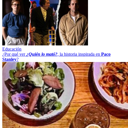
Educación
¿Por qué ver
¿Quién lo mató?
, la historia inspirada en
Paco
Stanley
?