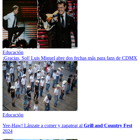
Educación
¡Gracias, Sol! Luis Miguel abre dos fechas más para fans de CDMX
Educación
Yee-Haw! Lánzate a comer y zapatear al
Grill and Country Fest
2024