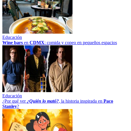
Educación
Wine bars
en
CDMX
: comida y copeo en pequeños espacios
Educación
¿Por qué ver
¿Quién lo mató?
, la historia inspirada en
Paco
Stanley
?