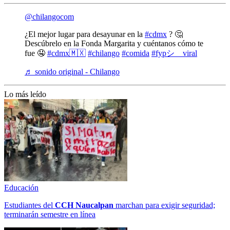
@chilangocom
¿El mejor lugar para desayunar en la
#cdmx
? 🤔
Descúbrelo en la Fonda Margarita y cuéntanos cómo te
fue 🤤
#cdmx🇲🇽
#chilango
#comida
#fypシ゚viral
♬ sonido original - Chilango
Lo más leído
Educación
Estudiantes del
CCH
Naucalpan
marchan para exigir seguridad;
terminarán semestre en línea