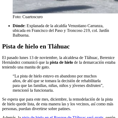
Foto: Cuartoscuro
Dónde
: Explanada de la alcaldía Venustiano Carranza,
ubicada en Francisco del Paso y Troncoso 219, col. Jardín
Balbuena.
Pista de hielo en Tláhuac
El pasado lunes 13 de noviembre, la alcaldesa de Tláhuac, Berenice
Hernández comunicó que la
pista de hielo
de la demarcación estaba
teniendo una manita de gato.
“La pista de hielo estuvo en abandono por muchos
años, de ahí que se tomara la decisión de rehabilitarla
para que las familias, niñas, niños y jóvenes disfruten”,
mencionó la funcionaria.
Se espera que para este mes, diciembre, la remodelación de la pista
de hielo quede lista, de esta manera las y los vecinos, así como más
personas, puedan divertirse sobre patines.
Además, la
pista de hielo en el Bosque de Tláhuac será gratis
, según