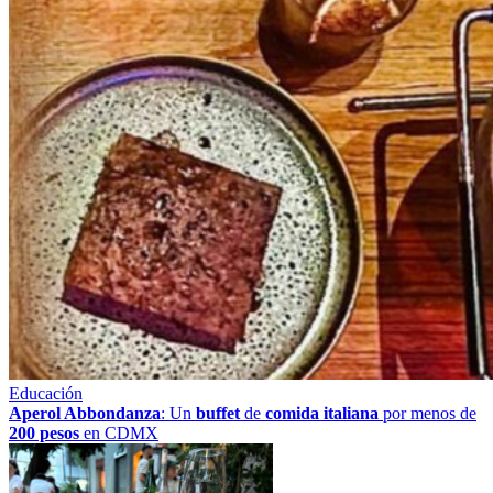
Educación
Aperol Abbondanza
: Un
buffet
de
comida italiana
por menos de
200 pesos
en CDMX