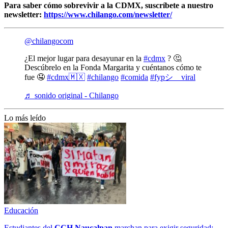
Para saber cómo sobrevivir a la CDMX, suscríbete a nuestro
newsletter:
https://www.chilango.com/newsletter/
@chilangocom
¿El mejor lugar para desayunar en la
#cdmx
? 🤔
Descúbrelo en la Fonda Margarita y cuéntanos cómo te
fue 🤤
#cdmx🇲🇽
#chilango
#comida
#fypシ゚viral
♬ sonido original - Chilango
Lo más leído
Educación
Estudiantes del
CCH
Naucalpan
marchan para exigir seguridad;