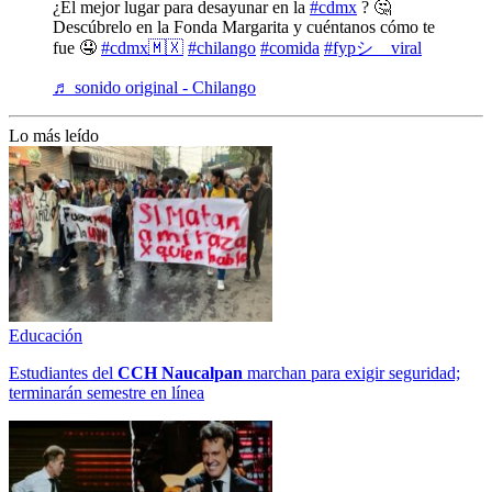
¿El mejor lugar para desayunar en la
#cdmx
? 🤔
Descúbrelo en la Fonda Margarita y cuéntanos cómo te
fue 🤤
#cdmx🇲🇽
#chilango
#comida
#fypシ゚viral
♬ sonido original - Chilango
Lo más leído
Educación
Estudiantes del
CCH
Naucalpan
marchan para exigir seguridad;
terminarán semestre en línea