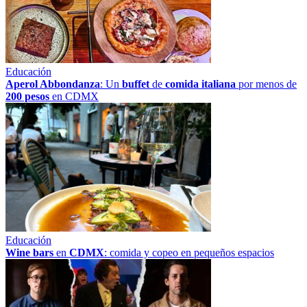
Educación
Aperol Abbondanza
: Un
buffet
de
comida italiana
por menos de
200 pesos
en CDMX
Educación
Wine bars
en
CDMX
: comida y copeo en pequeños espacios