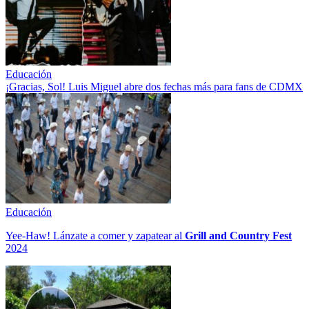
Educación
¡Gracias, Sol! Luis Miguel abre dos fechas más para fans de CDMX
Educación
Yee-Haw! Lánzate a comer y zapatear al
Grill and Country Fest
2024