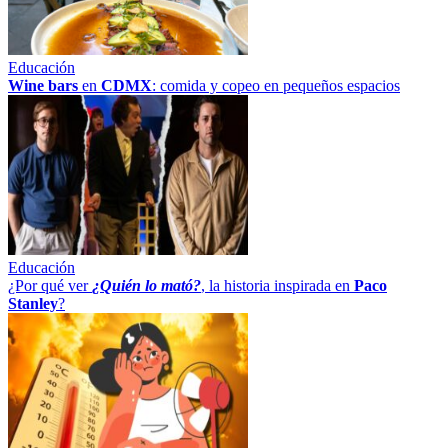
Educación
Wine bars
en
CDMX
: comida y copeo en pequeños espacios
Educación
¿Por qué ver
¿Quién lo mató?
, la historia inspirada en
Paco
Stanley
?