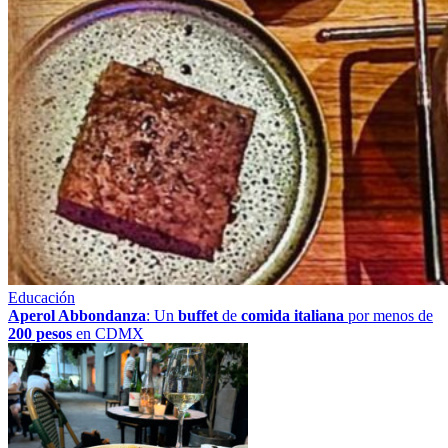
Educación
Aperol Abbondanza
: Un
buffet
de
comida italiana
por menos de
200 pesos
en CDMX