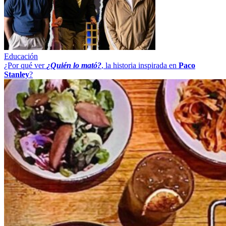
Educación
¿Por qué ver
¿Quién lo mató?
, la historia inspirada en
Paco
Stanley
?