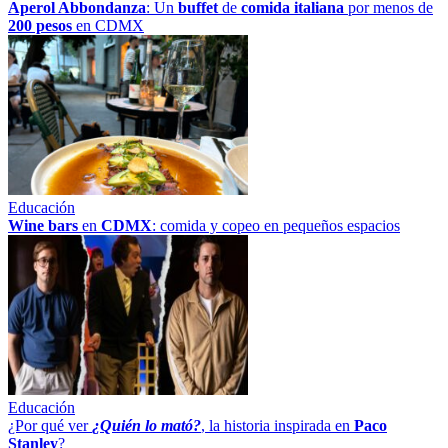
Aperol Abbondanza
: Un
buffet
de
comida italiana
por menos de
200 pesos
en CDMX
Educación
Wine bars
en
CDMX
: comida y copeo en pequeños espacios
Educación
¿Por qué ver
¿Quién lo mató?
, la historia inspirada en
Paco
Stanley
?