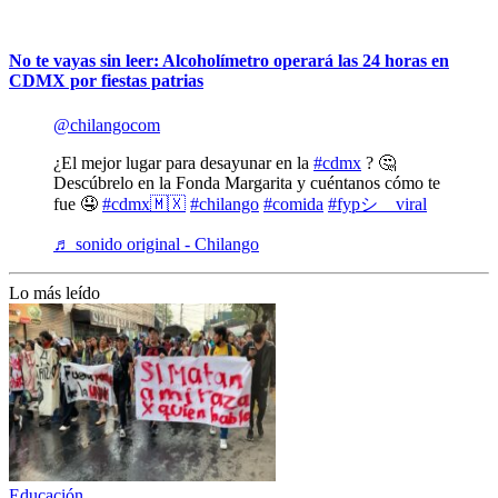
No te vayas sin leer: Alcoholímetro operará las 24 horas en
CDMX por fiestas patrias
@chilangocom
¿El mejor lugar para desayunar en la
#cdmx
? 🤔
Descúbrelo en la Fonda Margarita y cuéntanos cómo te
fue 🤤
#cdmx🇲🇽
#chilango
#comida
#fypシ゚viral
♬ sonido original - Chilango
Lo más leído
Educación