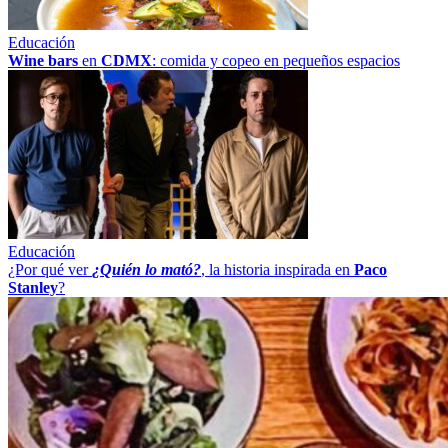
Educación
Wine bars
en
CDMX
: comida y copeo en pequeños espacios
Educación
¿Por qué ver
¿Quién lo mató?
, la historia inspirada en
Paco
Stanley
?