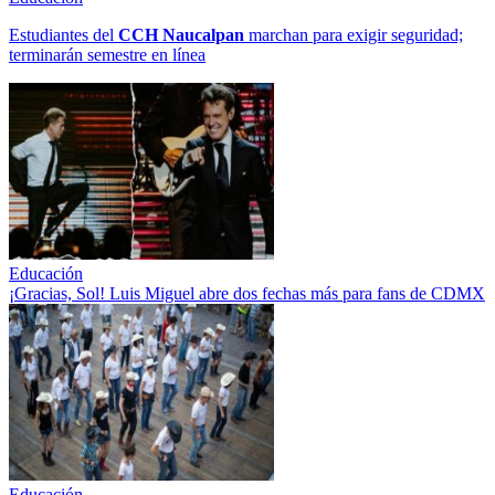
Estudiantes del
CCH
Naucalpan
marchan para exigir seguridad;
terminarán semestre en línea
Educación
¡Gracias, Sol! Luis Miguel abre dos fechas más para fans de CDMX
Educación