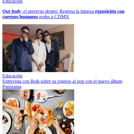
Educación
Our body
, el universo dentro
: Regresa la famosa
exposición con
cuerpos humanos
reales a CDMX
Educación
Entrevista con Reik sobre su regreso al pop con el nuevo álbum
Panorama