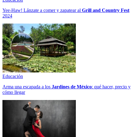
Yee-Haw! Lánzate a comer y zapatear al
Grill and Country Fest
2024
Educación
Arma una escapada a los
Jardines de México
: qué hacer, precio y
cómo llegar