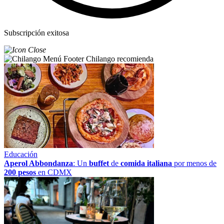
Subscripción exitosa
Chilango recomienda
Educación
Aperol Abbondanza
: Un
buffet
de
comida italiana
por menos de
200 pesos
en CDMX