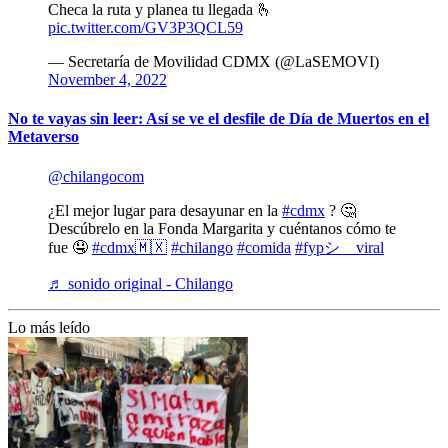
Checa la ruta y planea tu llegada 🫰
pic.twitter.com/GV3P3QCL59
— Secretaría de Movilidad CDMX (@LaSEMOVI)
November 4, 2022
No te vayas sin leer: Así se ve el desfile de Día de Muertos en el
Metaverso
@chilangocom
¿El mejor lugar para desayunar en la
#cdmx
? 🤔
Descúbrelo en la Fonda Margarita y cuéntanos cómo te
fue 🤤
#cdmx🇲🇽
#chilango
#comida
#fypシ゚viral
♬ sonido original - Chilango
Lo más leído