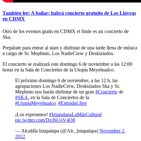
También lee: A bailar: habrá concierto gratuito de Los Llayras
en CDMX
Otro de los eventos gratis en CDMX el finde es un concierto de
Ska.
Prepárate para entrar al slam y disfrutar de una tarde llena de música
a cargo de Sr. Mephisto, Los NadieCrew y Deskiziados.
El concierto se realizará este domingo 6 de noviembre a las 12:00
horas en la Sala de Conciertos de la Utopía Meyehualco.
El próximo domingo 6 de noviembre, a las 12 h, las
agrupaciones Los NadieCrew, Deskiziados Ska y Sr.
Mephisto nos harán disfrutar de un gran
#Concierto
de
#SKA
, en la Sala de Conciertos de la
#UtopíaMeyehualco
.
#EntradaLibre
¡Los esperamos!
#IztapalapaLaMásCultural
pic.twitter.com/DxJ6UoV4O8
— Alcaldía Iztapalapa (@Alc_Iztapalapa)
November 2,
2022