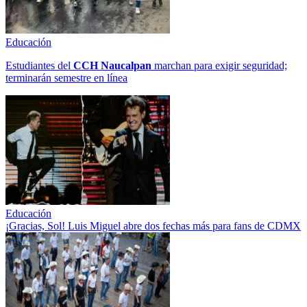
Educación
Estudiantes del
CCH
Naucalpan
marchan para exigir seguridad;
terminarán semestre en línea
Educación
¡Gracias, Sol! Luis Miguel abre dos fechas más para fans de CDMX