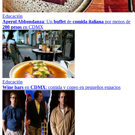
Educación
Aperol Abbondanza
: Un
buffet
de
comida italiana
por menos de
200 pesos
en CDMX
Educación
Wine bars
en
CDMX
: comida y copeo en pequeños espacios