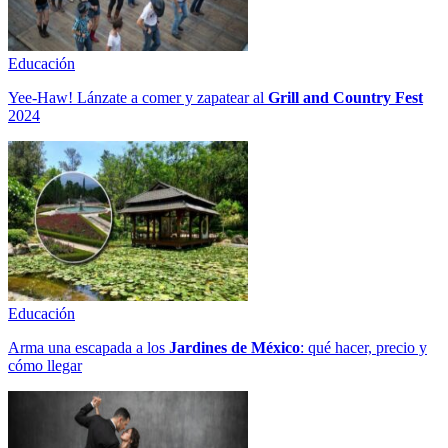
Educación
Yee-Haw! Lánzate a comer y zapatear al
Grill and Country Fest
2024
Educación
Arma una escapada a los
Jardines de México
: qué hacer, precio y
cómo llegar