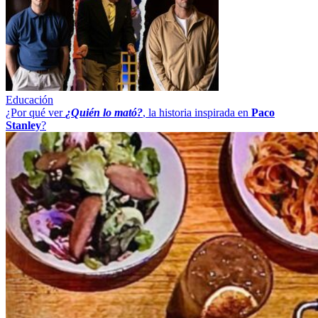
Educación
¿Por qué ver
¿Quién lo mató?
, la historia inspirada en
Paco
Stanley
?