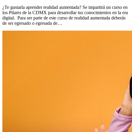
¿Te gustaría aprender realidad aumentada? Se impartirá un curso en
los Pilares de la CDMX para desarrollar tus conocimientos en la era
digital. Para ser parte de este curso de realidad aumentada deberás
de ser egresado o egresada de…