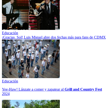
Educación
¡Gracias, Sol! Luis Miguel abre dos fechas más para fans de CDMX
Educación
Yee-Haw! Lánzate a comer y zapatear al
Grill and Country Fest
2024