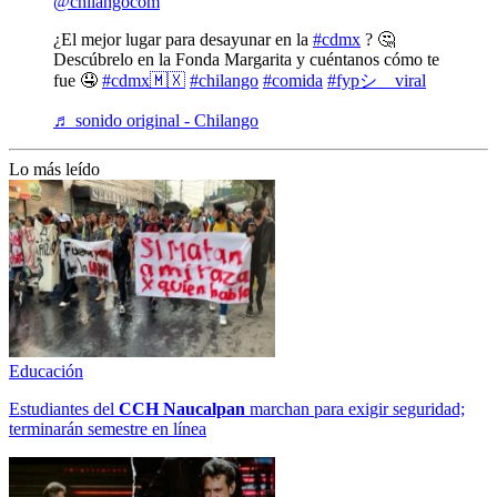
@chilangocom
¿El mejor lugar para desayunar en la
#cdmx
? 🤔
Descúbrelo en la Fonda Margarita y cuéntanos cómo te
fue 🤤
#cdmx🇲🇽
#chilango
#comida
#fypシ゚viral
♬ sonido original - Chilango
Lo más leído
Educación
Estudiantes del
CCH
Naucalpan
marchan para exigir seguridad;
terminarán semestre en línea