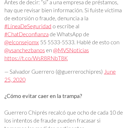
Antes de decir: “sí” a una empresa de préstamos,
hay que revisar bien información. Si fuiste víctima
de extorsión o fraude, denuncia a la
#LíneaDeSeguridad
o escribe al
#ChatDeconfianza
de WhatsApp de
@elconsejomx
55 5533-5533. Hablé de esto con
@vsanchezbanos
en
@MVSNoticias
https://t.co/WsR8RNbT8K
— Salvador Guerrero (@guerrerochipres)
June
25, 2020
¿Cómo evitar caer en la trampa?
Guerrero Chiprés recalcó que ocho de cada 10 de
los intentos de fraude pueden fracasar si