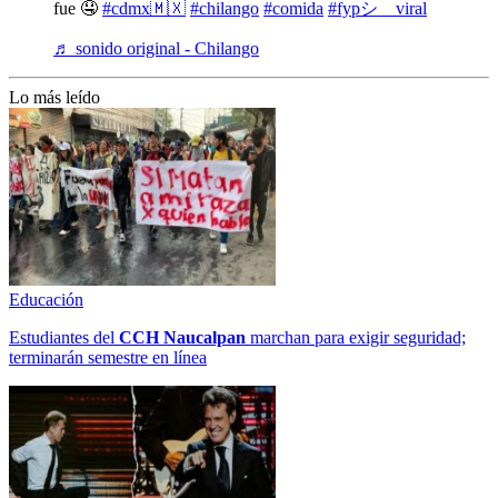
fue 🤤
#cdmx🇲🇽
#chilango
#comida
#fypシ゚viral
♬ sonido original - Chilango
Lo más leído
Educación
Estudiantes del
CCH
Naucalpan
marchan para exigir seguridad;
terminarán semestre en línea