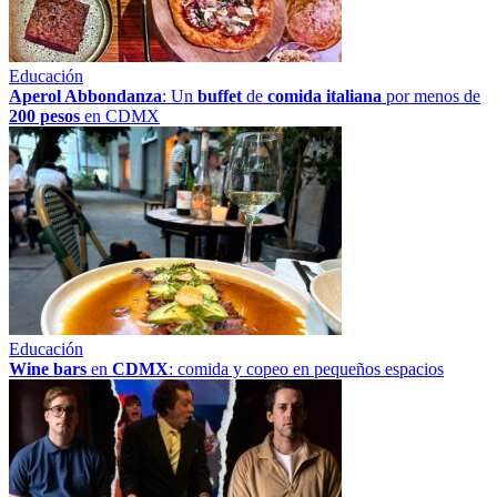
Educación
Aperol Abbondanza
: Un
buffet
de
comida italiana
por menos de
200 pesos
en CDMX
Educación
Wine bars
en
CDMX
: comida y copeo en pequeños espacios