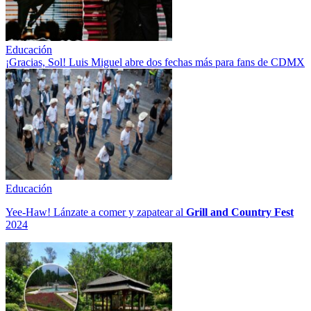
Educación
¡Gracias, Sol! Luis Miguel abre dos fechas más para fans de CDMX
Educación
Yee-Haw! Lánzate a comer y zapatear al
Grill and Country Fest
2024