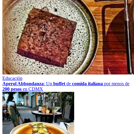
Educación
Aperol Abbondanza
: Un
buffet
de
comida italiana
por menos de
200 pesos
en CDMX