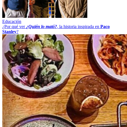
Educación
¿Por qué ver
¿Quién lo mató?
, la historia inspirada en
Paco
Stanley
?