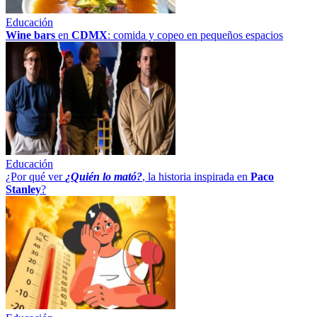
Educación
Wine bars
en
CDMX
: comida y copeo en pequeños espacios
Educación
¿Por qué ver
¿Quién lo mató?
, la historia inspirada en
Paco
Stanley
?