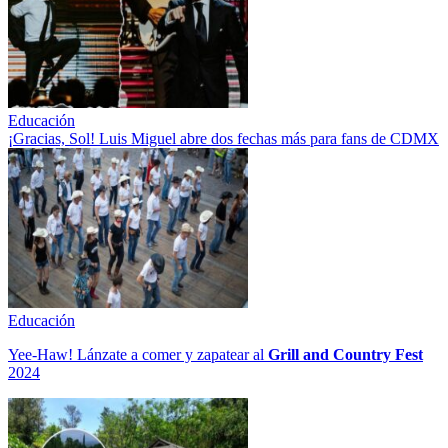
Educación
¡Gracias, Sol! Luis Miguel abre dos fechas más para fans de CDMX
Educación
Yee-Haw! Lánzate a comer y zapatear al
Grill and Country Fest
2024