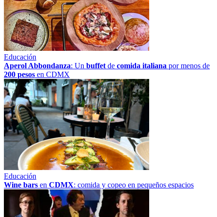
Educación
Aperol Abbondanza
: Un
buffet
de
comida italiana
por menos de
200 pesos
en CDMX
Educación
Wine bars
en
CDMX
: comida y copeo en pequeños espacios