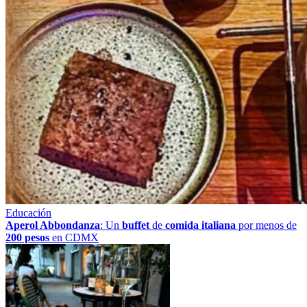
Educación
Aperol Abbondanza
: Un
buffet
de
comida italiana
por menos de
200 pesos
en CDMX