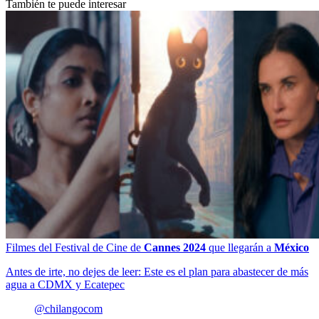
También te puede interesar
Filmes del Festival de Cine de
Cannes 2024
que llegarán a
México
Antes de irte, no dejes de leer: Este es el plan para abastecer de más
agua a CDMX y Ecatepec
@chilangocom