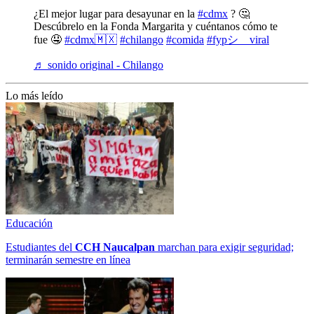
¿El mejor lugar para desayunar en la
#cdmx
? 🤔
Descúbrelo en la Fonda Margarita y cuéntanos cómo te
fue 🤤
#cdmx🇲🇽
#chilango
#comida
#fypシ゚viral
♬ sonido original - Chilango
Lo más leído
Educación
Estudiantes del
CCH
Naucalpan
marchan para exigir seguridad;
terminarán semestre en línea