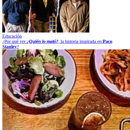
Educación
¿Por qué ver
¿Quién lo mató?
, la historia inspirada en
Paco
Stanley
?