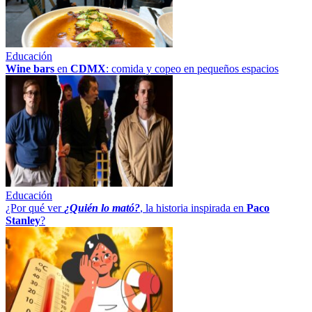
Educación
Wine bars
en
CDMX
: comida y copeo en pequeños espacios
Educación
¿Por qué ver
¿Quién lo mató?
, la historia inspirada en
Paco
Stanley
?