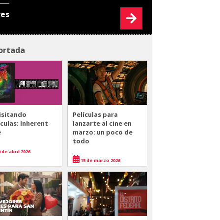
res
ortada
isitando
Películas para
ículas: Inherent
lanzarte al cine en
e
marzo: un poco de
todo
 de abril 2026
15 de marzo 2026