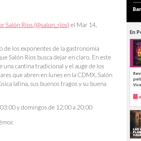
Ba
r Salón Ríos (@salon_rios)
el
Mar 14,
En P
no de los exponentes de la gastronomía
ue Salón Ríos busca dejar en claro. En este
e una cantina tradicional y el auge de los
Rev
gares que abren en lunes en la CDMX, Salón
pel
sica latina, sus buenos tragos y su buena
Vic
20
 03:00 y domingos de 12:00 a 20:00
témoc