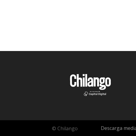
Descarga media
© Chilango