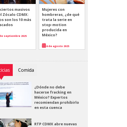
ciertos masivos
Mujeres con
el Zócalo CDMX:
hombreras, ¿de qué
os son los 10 más
trata la serie en
scados
stop-motion
producida en
México?
de septiembre 2025
6 de agosto 2025
icias
Comida
¿Dónde no debe
hacerse fracking en
México? Expertos
recomiendan prohibirlo
en esta cuenca
RTP CDMX abre nuevas