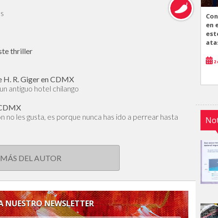
és
Con
en 
est
ata
te thriller
2 
de H. R. Giger en CDMX
un antiguo hotel chilango
la CDMX
n no les gusta, es porque nunca has ido a perrear hasta
Not
 MÁS DEL AUTOR
 A NUESTRO NEWSLETTER