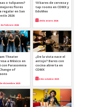
sas o tulipanes?
10 bares de cerveza y
 mejores flores
tap rooms en CDMX y
a regalar en San
EdoMex
entín 2026
29 de enero 2026
 de febrero 2026
am Theater
¿De la vista nace el
resa a México en
antojo? Bares con
6 con Parasomnia
cocina abierta en
 Change of
CDMX
sons
6 de octubre 2025
de diciembre 2025