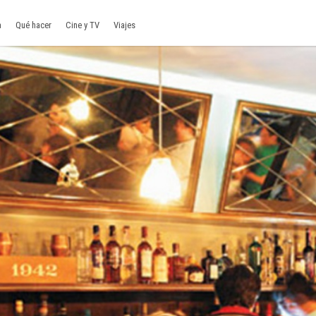
a
Qué hacer
Cine y TV
Viajes