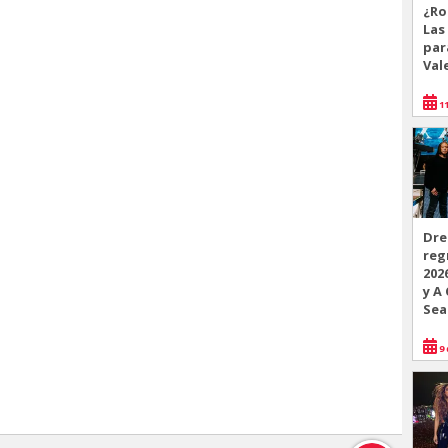
¿Ro
Las
par
Val
11
Dre
reg
202
y A
Sea
9 