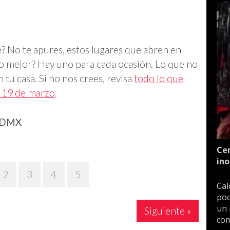
? No te apures, estos lugares que abren en
o mejor? Hay uno para cada ocasión. Lo que no
 tu casa. Si no nos crees, revisa
todo lo que
l 19 de marzo
.
 CDMX
Cen
ino
2
3
4
5
Cal
poc
un 
Siguiente »
com