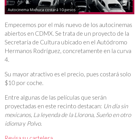
Autocinema Mixhuca costará 10 pesos
Empecemos por el más nuevo de los autocinemas
abiertos en CDMX. Se trata de un proyecto de la
Secretaría de Cultura ubicado en el Autódromo
Hermanos Rodríguez, concretamente en la curva
4.
Su mayor atractivo es el precio, pues costará solo
$10 por coche.
Entre algunas de las películas que serán
proyectadas en este recinto destacan:
Un día sin
mexicanos
,
La leyenda de la Llorona
,
Sueño en otro
idioma
y
Polvo
.
Revisa su cartelera
.