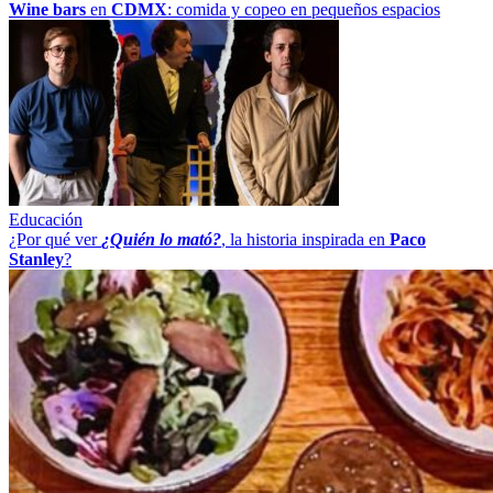
Wine bars
en
CDMX
: comida y copeo en pequeños espacios
Educación
¿Por qué ver
¿Quién lo mató?
, la historia inspirada en
Paco
Stanley
?