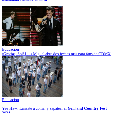
Educación
¡Gracias, Sol! Luis Miguel abre dos fechas más para fans de CDMX
Educación
Yee-Haw! Lánzate a comer y zapatear al
Grill and Country Fest
2024