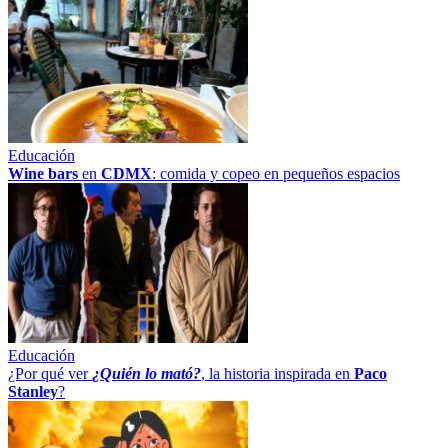
Educación
Wine bars
en
CDMX
: comida y copeo en pequeños espacios
Educación
¿Por qué ver
¿Quién lo mató?
, la historia inspirada en
Paco
Stanley
?