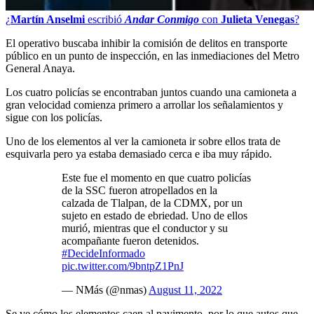
¿
Martín Anselmi
escribió
Andar Conmigo
con
Julieta Venegas
?
El operativo buscaba inhibir la comisión de delitos en transporte
público en un punto de inspección, en las inmediaciones del Metro
General Anaya.
Los cuatro policías se encontraban juntos cuando una camioneta a
gran velocidad comienza primero a arrollar los señalamientos y
sigue con los policías.
Uno de los elementos al ver la camioneta ir sobre ellos trata de
esquivarla pero ya estaba demasiado cerca e iba muy rápido.
Este fue el momento en que cuatro policías
de la SSC fueron atropellados en la
calzada de Tlalpan, de la CDMX, por un
sujeto en estado de ebriedad. Uno de ellos
murió, mientras que el conductor y su
acompañante fueron detenidos.
#DecideInformado
pic.twitter.com/9bntpZ1PnJ
— NMás (@nmas)
August 11, 2022
Se ve cómo los elementos caen al pavimento, por lo que autos que