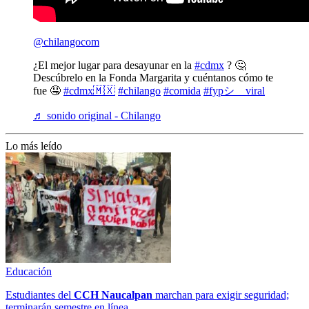
@chilangocom
¿El mejor lugar para desayunar en la
#cdmx
? 🤔
Descúbrelo en la Fonda Margarita y cuéntanos cómo te
fue 🤤
#cdmx🇲🇽
#chilango
#comida
#fypシ゚viral
♬ sonido original - Chilango
Lo más leído
Educación
Estudiantes del
CCH
Naucalpan
marchan para exigir seguridad;
terminarán semestre en línea