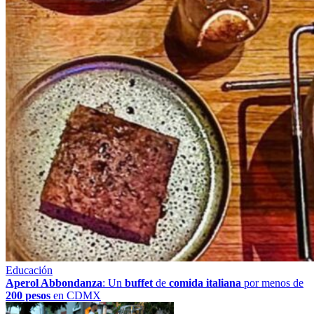
Educación
Aperol Abbondanza
: Un
buffet
de
comida italiana
por menos de
200 pesos
en CDMX