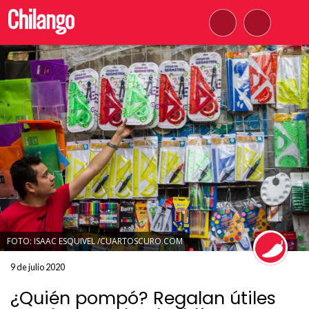
FOTO: ISAAC ESQUIVEL /CUARTOSCURO.COM
9 de julio 2020
¿Quién pompó? Regalan útiles