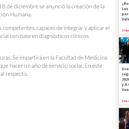
¿Ro
 de diciembre se anunció la creación de la
Las
rición Humana.
par
Val
s competentes, capaces de integrar y aplicar el
11 de
ocial con base en diagnósticos clínicos
ras. Se impartirá en la Facultad de Medicina.
 que hacer un año de servicio social. En este
Dre
al respecto.
reg
202
y A
Sea
9 de 