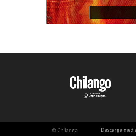
Descarga media
© Chilango