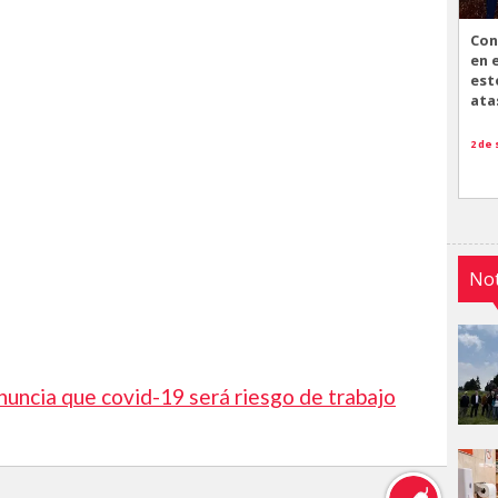
Con
en 
est
ata
2 de
Not
nuncia que covid-19 será riesgo de trabajo