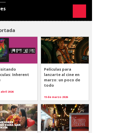
res
ortada
isitando
Películas para
ículas: Inherent
lanzarte al cine en
e
marzo: un poco de
todo
 abril 2026
15 de marzo 2026