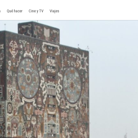
a
Qué hacer
Cine y TV
Viajes