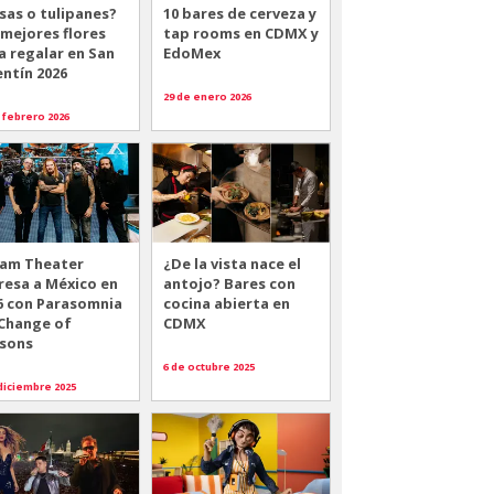
sas o tulipanes?
10 bares de cerveza y
 mejores flores
tap rooms en CDMX y
a regalar en San
EdoMex
entín 2026
29 de enero 2026
 febrero 2026
am Theater
¿De la vista nace el
resa a México en
antojo? Bares con
6 con Parasomnia
cocina abierta en
 Change of
CDMX
sons
6 de octubre 2025
diciembre 2025