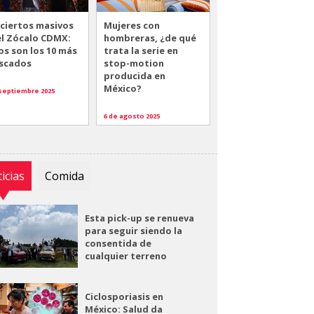
ciertos masivos
Mujeres con
el Zócalo CDMX:
hombreras, ¿de qué
os son los 10 más
trata la serie en
scados
stop-motion
producida en
México?
 septiembre 2025
6 de agosto 2025
icias
Comida
Esta pick-up se renueva
para seguir siendo la
consentida de
cualquier terreno
Ciclosporiasis en
México: Salud da