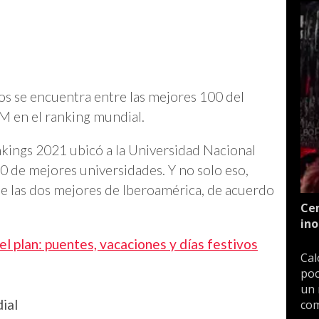
s se encuentra entre las mejores 100 del
 en el ranking mundial.
kings 2021 ubicó a la Universidad Nacional
 de mejores universidades. Y no solo eso,
e las dos mejores de Iberoamérica, de acuerdo
Cen
ino
l plan: puentes, vacaciones y días festivos
Cal
poc
un 
ial
com