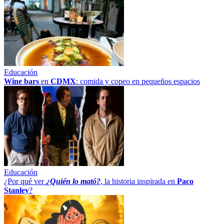
Educación
Wine bars
en
CDMX
: comida y copeo en pequeños espacios
Educación
¿Por qué ver
¿Quién lo mató?
, la historia inspirada en
Paco
Stanley
?