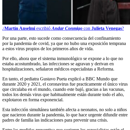
¿
Martín Anselmi
escribió
Andar Conmigo
con
Julieta Venegas
?
Por una parte, esto sucede como consecuencia del confinamiento
por la pandemia de covid, ya que no hubo una exposición temprana
a estos virus propios de los primeros años de vida.
Por ello, ahora que el sistema inmunológico se expone a lo que no
estaba acostumbrado, las infecciones se agravan y derivan en
hospitalizaciones, señalaron médicos especialistas a Reforma.
En tanto, el pediatra Gustavo Pueta explicó a BBC Mundo que
durante 2020 y 2021, el coronavirus fue practicamente el único virus
que circulaba en el mundo, cuando este bajó, gracias a las vacunas,
todos los demás virus que habitualmente están durante todo el año,
explotaron en forma exponencial.
Esta infección simultánea también afecta a neonatos, no solo a niños
que nacieron durante la pandemia, lo que hace urgente difundir entre
padres de familia las indicaciones para prevenir una crisis.
Entre las medidas preventiva que sugieren los especialistas están el