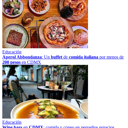
Educación
Aperol Abbondanza
: Un
buffet
de
comida italiana
por menos de
200 pesos
en CDMX
Educación
Wine bars
en
CDMX
: comida y copeo en pequeños espacios