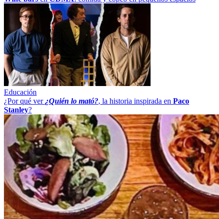
Educación
¿Por qué ver
¿Quién lo mató?
, la historia inspirada en
Paco
Stanley
?