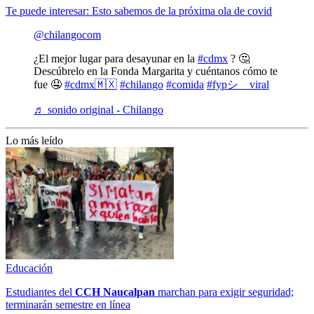
Te puede interesar: Esto sabemos de la próxima ola de covid
@chilangocom
¿El mejor lugar para desayunar en la
#cdmx
? 🤔
Descúbrelo en la Fonda Margarita y cuéntanos cómo te
fue 🤤
#cdmx🇲🇽
#chilango
#comida
#fypシ゚viral
♬ sonido original - Chilango
Lo más leído
Educación
Estudiantes del
CCH
Naucalpan
marchan para exigir seguridad;
terminarán semestre en línea