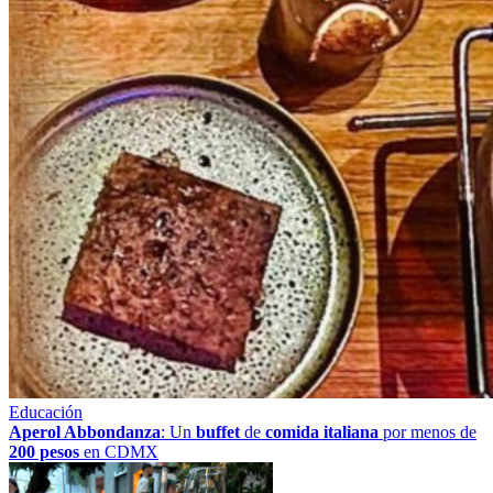
Educación
Aperol Abbondanza
: Un
buffet
de
comida italiana
por menos de
200 pesos
en CDMX