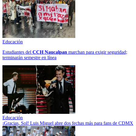
Educación
Estudiantes del
CCH
Naucalpan
marchan para exigir seguridad;
terminarán semestre en línea
Educación
¡Gracias, Sol! Luis Miguel abre dos fechas más para fans de CDMX