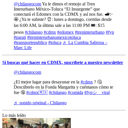
@chilangocom
Ya le dimos el remojo al Tren
Interurbano México-Toluca “El Insurgente” que
conectará el Edomex con la CDMX y así nos fue. 🚅✨
🤩 ¿Ya te subiste? ⏰: lunes a domingo, corridas desde
las 6:00 AM, la última sale a las 11:00 PM 🎟️: $15
pesos
#chilango
#cdmx
#edomex
#treninterurbano
#fyp
#parati
#treninterurbanomexicotoluca
#transportepublico
#toluca
♬ La Cumbia Sabrosa –
Marc Life
Si buscas qué hacer en CDMX, suscríbete a nuestro newsletter
@chilangocom
¿El mejor lugar para desayunar en la
#cdmx
? 🤔
Descúbrelo en la Fonda Margarita y cuéntanos cómo te
fue 🤤
#cdmx🇲🇽
#chilango
#comida
#fypシ゚viral
♬ sonido original - Chilango
Lo más leído