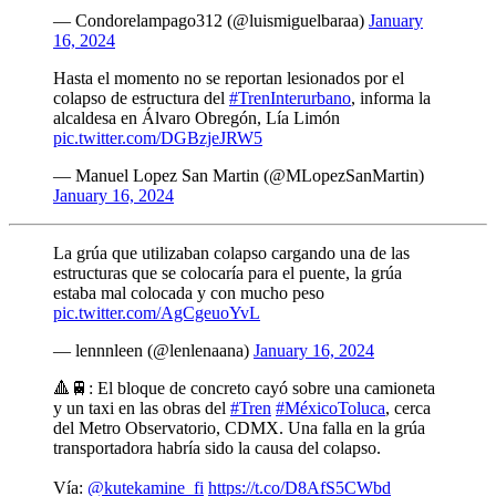
— Condorelampago312 (@luismiguelbaraa)
January
16, 2024
Hasta el momento no se reportan lesionados por el
colapso de estructura del
#TrenInterurbano
, informa la
alcaldesa en Álvaro Obregón, Lía Limón
pic.twitter.com/DGBzjeJRW5
— Manuel Lopez San Martin (@MLopezSanMartin)
January 16, 2024
La grúa que utilizaban colapso cargando una de las
estructuras que se colocaría para el puente, la grúa
estaba mal colocada y con mucho peso
pic.twitter.com/AgCgeuoYvL
— lennnleen (@lenlenaana)
January 16, 2024
🔺🚆: El bloque de concreto cayó sobre una camioneta
y un taxi en las obras del
#Tren
#MéxicoToluca
, cerca
del Metro Observatorio, CDMX. Una falla en la grúa
transportadora habría sido la causa del colapso.
Vía:
@kutekamine_fi
https://t.co/D8AfS5CWbd