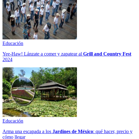
Educación
Yee-Haw! Lánzate a comer y zapatear al
Grill and Country Fest
2024
Educación
Arma una escapada a los
Jardines de México
: qué hacer, precio y
cómo llegar