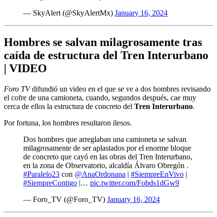
— SkyAlert (@SkyAlertMx)
January 16, 2024
Hombres se salvan milagrosamente tras
caída de estructura del Tren Interurbano
| VIDEO
Foro TV
difundió un video en el que se ve a dos hombres revisando
el cofre de una camioneta, cuando, segundos después, cae muy
cerca de ellos la estructura de concreto del
Tren
Interurbano
.
Por fortuna, los hombres resultaron ilesos.
Dos hombres que arreglaban una camioneta se salvan
milagrosamente de ser aplastados por el enorme bloque
de concreto que cayó en las obras del Tren Interurbano,
en la zona de Observatorio, alcaldía Álvaro Obregón .
#Paralelo23
con
@AnaOrdonana
|
#SiempreEnVivo
|
#SiempreContigo
|…
pic.twitter.com/Fobds1dGw9
— Foro_TV (@Foro_TV)
January 16, 2024