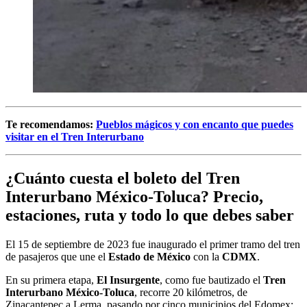
Te recomendamos:
Pueblos mágicos y con encanto que puedes
visitar en el Tren Interurbano
¿Cuánto cuesta el boleto del Tren
Interurbano México-Toluca? Precio,
estaciones, ruta y todo lo que debes saber
El 15 de septiembre de 2023 fue inaugurado el primer tramo del tren
de pasajeros que une el
Estado de México
con la
CDMX
.
En su primera etapa,
El Insurgente
, como fue bautizado el
Tren
Interurbano México-Toluca
, recorre 20 kilómetros, de
Zinacantepec a Lerma, pasando por cinco municipios del Edomex: