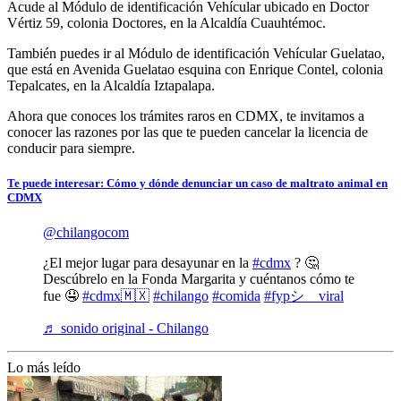
Acude al Módulo de identificación Vehícular ubicado en Doctor
Vértiz 59, colonia Doctores, en la Alcaldía Cuauhtémoc.
También puedes ir al Módulo de identificación Vehícular Guelatao,
que está en Avenida Guelatao esquina con Enrique Contel, colonia
Tepalcates, en la Alcaldía Iztapalapa.
Ahora que conoces los trámites raros en CDMX, te invitamos a
conocer las razones por las que te pueden cancelar la licencia de
conducir para siempre.
Te puede interesar: Cómo y dónde denunciar un caso de maltrato animal en
CDMX
@chilangocom
¿El mejor lugar para desayunar en la
#cdmx
? 🤔
Descúbrelo en la Fonda Margarita y cuéntanos cómo te
fue 🤤
#cdmx🇲🇽
#chilango
#comida
#fypシ゚viral
♬ sonido original - Chilango
Lo más leído