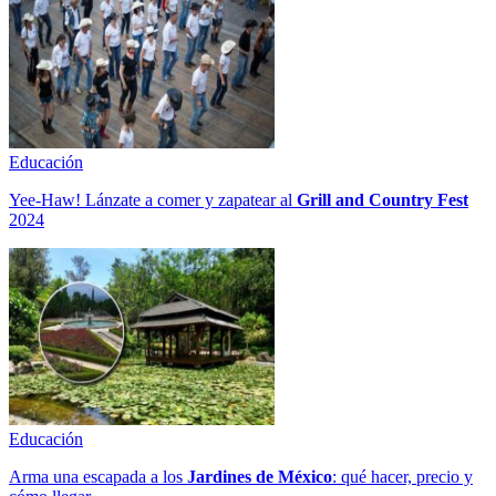
Educación
Yee-Haw! Lánzate a comer y zapatear al
Grill and Country Fest
2024
Educación
Arma una escapada a los
Jardines de México
: qué hacer, precio y