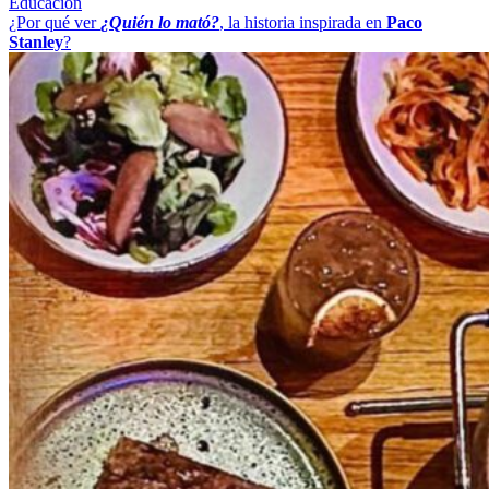
Educación
¿Por qué ver
¿Quién lo mató?
, la historia inspirada en
Paco
Stanley
?