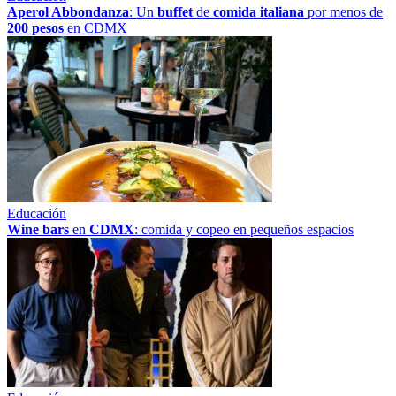
Aperol Abbondanza
: Un
buffet
de
comida italiana
por menos de
200 pesos
en CDMX
Educación
Wine bars
en
CDMX
: comida y copeo en pequeños espacios