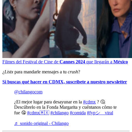
Filmes del Festival de Cine de
Cannes 2024
que llegarán a
México
¿
Listx
para mandarle mensajes a tu
crush
?
Si buscas qué hacer en CDMX, suscríbete a nuestro newsletter
@chilangocom
¿El mejor lugar para desayunar en la
#cdmx
? 🤔
Descúbrelo en la Fonda Margarita y cuéntanos cómo te
fue 🤤
#cdmx🇲🇽
#chilango
#comida
#fypシ゚viral
♬ sonido original - Chilango