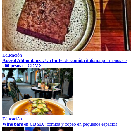
Educación
Aperol Abbondanza
: Un
buffet
de
comida italiana
por menos de
200 pesos
en CDMX
Educación
Wine bars
en
CDMX
: comida y copeo en pequeños espacios