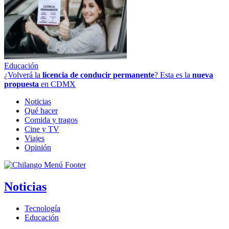
Educación
¿Volverá la
licencia de conducir permanente
? Esta es la
nueva
propuesta
en CDMX
Noticias
Qué hacer
Comida y tragos
Cine y TV
Viajes
Opinión
Noticias
Tecnología
Educación