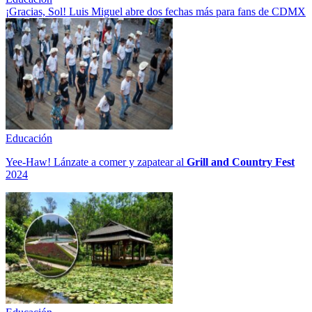
¡Gracias, Sol! Luis Miguel abre dos fechas más para fans de CDMX
Educación
Yee-Haw! Lánzate a comer y zapatear al
Grill and Country Fest
2024