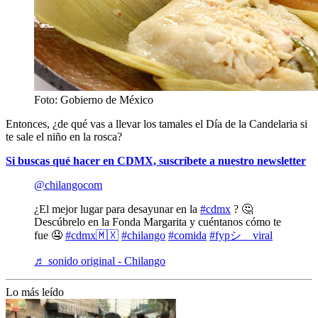
Foto: Gobierno de México
Entonces, ¿de qué vas a llevar los tamales el Día de la Candelaria si
te sale el niño en la rosca?
Si buscas qué hacer en CDMX, suscríbete a nuestro newsletter
@chilangocom
¿El mejor lugar para desayunar en la
#cdmx
? 🤔
Descúbrelo en la Fonda Margarita y cuéntanos cómo te
fue 🤤
#cdmx🇲🇽
#chilango
#comida
#fypシ゚viral
♬ sonido original - Chilango
Lo más leído