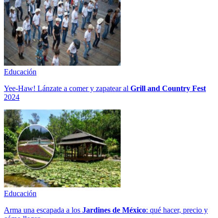
Educación
Yee-Haw! Lánzate a comer y zapatear al
Grill and Country Fest
2024
Educación
Arma una escapada a los
Jardines de México
: qué hacer, precio y