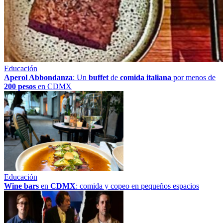
Educación
Aperol Abbondanza
: Un
buffet
de
comida italiana
por menos de
200 pesos
en CDMX
Educación
Wine bars
en
CDMX
: comida y copeo en pequeños espacios