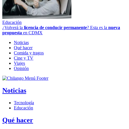
Educación
¿Volverá la
licencia de conducir permanente
? Esta es la
nueva
propuesta
en CDMX
Noticias
Qué hacer
Comida y tragos
Cine y TV
Viajes
Opinión
Noticias
Tecnología
Educación
Qué hacer