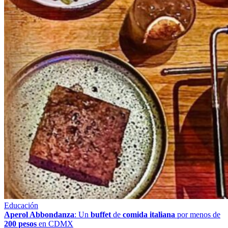
Educación
Aperol Abbondanza
: Un
buffet
de
comida italiana
por menos de
200 pesos
en CDMX