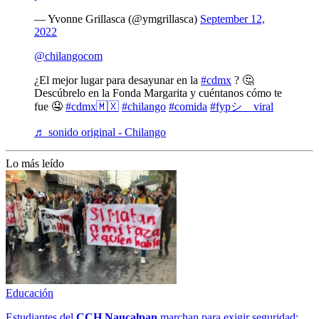
— Yvonne Grillasca (@ymgrillasca)
September 12,
2022
@chilangocom
¿El mejor lugar para desayunar en la
#cdmx
? 🤔
Descúbrelo en la Fonda Margarita y cuéntanos cómo te
fue 🤤
#cdmx🇲🇽
#chilango
#comida
#fypシ゚viral
♬ sonido original - Chilango
Lo más leído
Educación
Estudiantes del
CCH
Naucalpan
marchan para exigir seguridad;