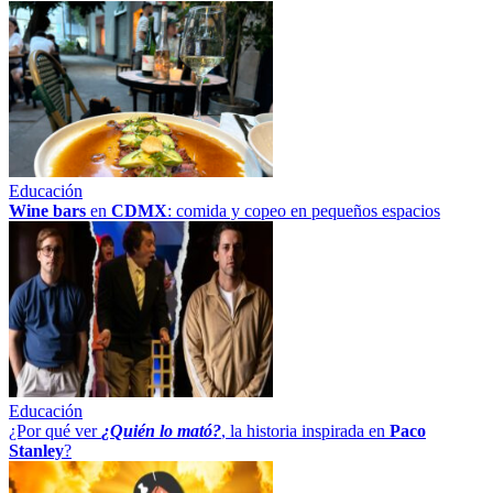
Educación
Wine bars
en
CDMX
: comida y copeo en pequeños espacios
Educación
¿Por qué ver
¿Quién lo mató?
, la historia inspirada en
Paco
Stanley
?