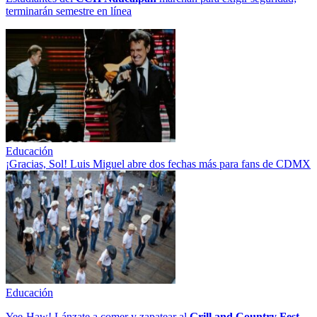
terminarán semestre en línea
Educación
¡Gracias, Sol! Luis Miguel abre dos fechas más para fans de CDMX
Educación
Yee-Haw! Lánzate a comer y zapatear al
Grill and Country Fest