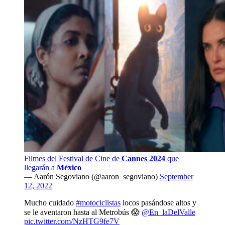
Filmes del Festival de Cine de
Cannes 2024
que
llegarán a
México
— Aarón Segoviano (@aaron_segoviano)
September
12, 2022
Mucho cuidado
#motociclistas
locos pasándose altos y
se le aventaron hasta al Metrobús 😱
@En_laDelValle
pic.twitter.com/NzHTG9fe7V