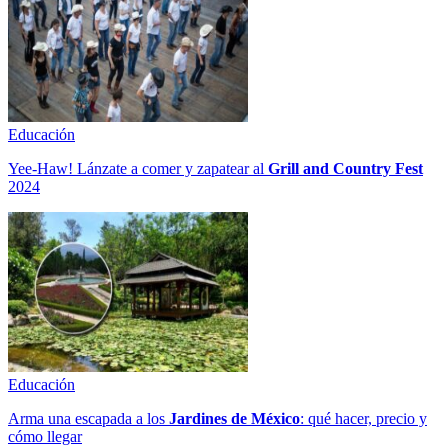
Educación
Yee-Haw! Lánzate a comer y zapatear al
Grill and Country Fest
2024
Educación
Arma una escapada a los
Jardines de México
: qué hacer, precio y
cómo llegar