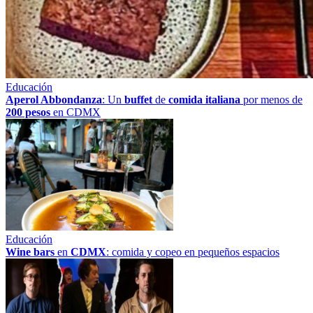
Educación
Aperol Abbondanza
: Un
buffet
de
comida italiana
por menos de
200 pesos
en CDMX
Educación
Wine bars
en
CDMX
: comida y copeo en pequeños espacios