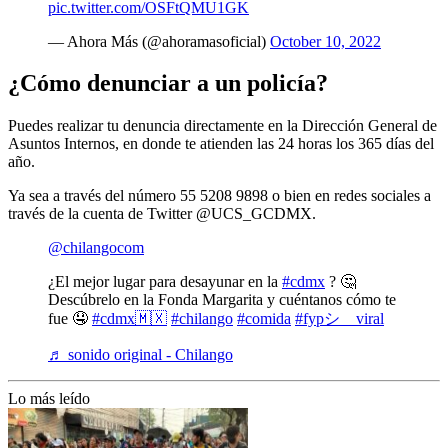
pic.twitter.com/OSFtQMU1GK
— Ahora Más (@ahoramasoficial)
October 10, 2022
¿Cómo denunciar a un policía?
Puedes realizar tu denuncia directamente en la Dirección General de
Asuntos Internos, en donde te atienden las 24 horas los 365 días del
año.
Ya sea a través del número 55 5208 9898 o bien en redes sociales a
través de la cuenta de Twitter @UCS_GCDMX.
@chilangocom
¿El mejor lugar para desayunar en la
#cdmx
? 🤔
Descúbrelo en la Fonda Margarita y cuéntanos cómo te
fue 🤤
#cdmx🇲🇽
#chilango
#comida
#fypシ゚viral
♬ sonido original - Chilango
Lo más leído