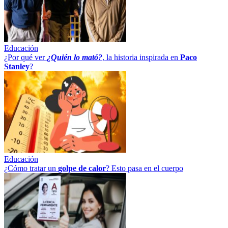
Educación
¿Por qué ver
¿Quién lo mató?
, la historia inspirada en
Paco
Stanley
?
Educación
¿Cómo tratar un
golpe
de
calor
? Esto pasa en el cuerpo