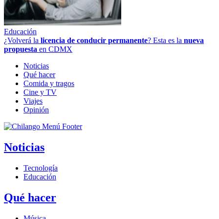
Educación
¿Volverá la
licencia de conducir permanente
? Esta es la
nueva
propuesta
en CDMX
Noticias
Qué hacer
Comida y tragos
Cine y TV
Viajes
Opinión
Noticias
Tecnología
Educación
Qué hacer
Música