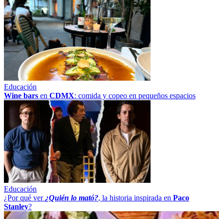
Educación
Wine bars
en
CDMX
: comida y copeo en pequeños espacios
Educación
¿Por qué ver
¿Quién lo mató?
, la historia inspirada en
Paco
Stanley
?