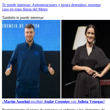
Te puede interesar: Aglomeraciones y trenes detenidos: reportan
caos en estas líneas del Metro
También te puede interesar
¿
Martín Anselmi
escribió
Andar Conmigo
con
Julieta Venegas
?
Posteriormente el grupo de personas se enfrenta a los elementos de