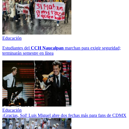
Educación
Estudiantes del
CCH
Naucalpan
marchan para exigir seguridad;
terminarán semestre en línea
Educación
¡Gracias, Sol! Luis Miguel abre dos fechas más para fans de CDMX