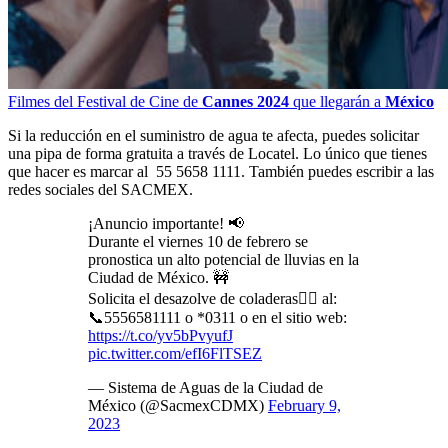
Filmes del Festival de Cine de
Cannes 2024
que llegarán a
México
Si la reducción en el suministro de agua te afecta, puedes solicitar
una pipa de forma gratuita a través de Locatel. Lo único que tienes
que hacer es marcar al 55 5658 1111. También puedes escribir a las
redes sociales del SACMEX.
¡Anuncio importante! 📢
Durante el viernes 10 de febrero se
pronostica un alto potencial de lluvias en la
Ciudad de México. 🚧
Solicita el desazolve de coladeras👷‍♂️ al:
📞5556581111 o *0311 o en el sitio web:
https://t.co/yv5bPvyufJ
pic.twitter.com/efI6FlTSEZ
— Sistema de Aguas de la Ciudad de
México (@SacmexCDMX)
February 9,
2023