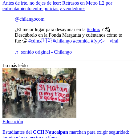
Antes de irte, no dejes de leer: Retrasos en Metro L2 por
enfrentamiento entre policías y vendedores
@chilangocom
¿El mejor lugar para desayunar en la
#cdmx
? 🤔
Descúbrelo en la Fonda Margarita y cuéntanos cómo te
fue 🤤
#cdmx🇲🇽
#chilango
#comida
#fypシ゚viral
♬ sonido original - Chilango
Lo más leído
Educación
Estudiantes del
CCH
Naucalpan
marchan para exigir seguridad;
terminarán semestre en línea