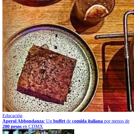
Educación
Aperol Abbondanza
: Un
buffet
de
comida italiana
por menos de
200 pesos
en CDMX