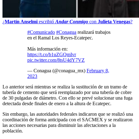
¿
Martín Anselmi
escribió
Andar Conmigo
con
Julieta Venegas
?
#Comunicado
#Conagua
realizará trabajos
en el Ramal Los Reyes-Ecatepec.
Más información en:
https://t.co/b1uZGQmIvr
pic.twitter.com/8tsU4dY7VZ
— Conagua (@conagua_mx)
February 8,
2023
Lo anterior será mientras se realiza la sustitución de un tramo de
tubería de cemento que será reemplazado por una tubería de cobre
de 30 pulgadas de diámetro. Con ello se prevé solucionar una fuga
detectada desde finales de enero a la altura de Ecatepec.
Sin embargo, las autoridades federales indicaron que se realizó una
coordinación de forma anticipada con el SACMEX y se realizaron
las acciones necesarias para disminuir las afectaciones a la
población.