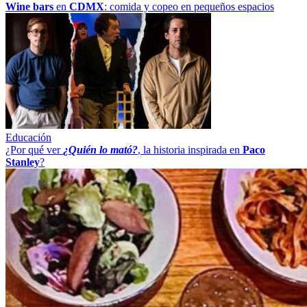
Wine bars
en
CDMX
: comida y copeo en pequeños espacios
Educación
¿Por qué ver
¿Quién lo mató?
, la historia inspirada en
Paco
Stanley
?