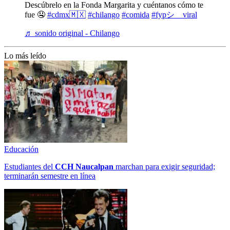
Descúbrelo en la Fonda Margarita y cuéntanos cómo te
fue 🤤
#cdmx🇲🇽
#chilango
#comida
#fypシ゚viral
♬ sonido original - Chilango
Lo más leído
Educación
Estudiantes del
CCH
Naucalpan
marchan para exigir seguridad;
terminarán semestre en línea