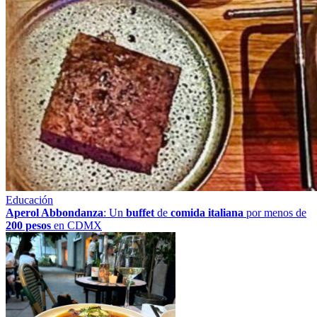
Educación
Aperol Abbondanza
: Un
buffet
de
comida italiana
por menos de
200 pesos
en CDMX