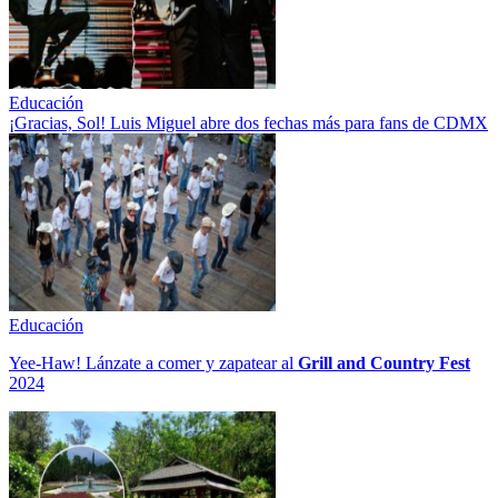
Educación
¡Gracias, Sol! Luis Miguel abre dos fechas más para fans de CDMX
Educación
Yee-Haw! Lánzate a comer y zapatear al
Grill and Country Fest
2024