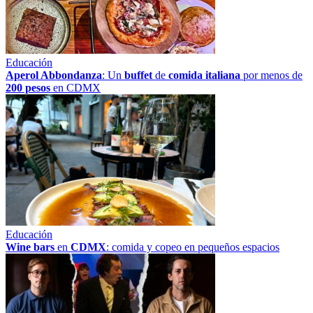
Educación
Aperol Abbondanza
: Un
buffet
de
comida italiana
por menos de
200 pesos
en CDMX
Educación
Wine bars
en
CDMX
: comida y copeo en pequeños espacios