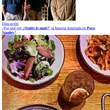
Educación
¿Por qué ver
¿Quién lo mató?
, la historia inspirada en
Paco
Stanley
?