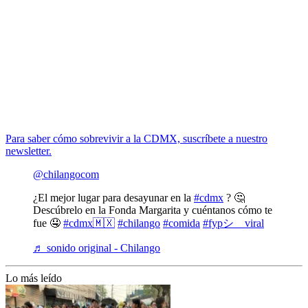
Para saber cómo sobrevivir a la CDMX, suscríbete a nuestro
newsletter.
@chilangocom
¿El mejor lugar para desayunar en la
#cdmx
? 🤔
Descúbrelo en la Fonda Margarita y cuéntanos cómo te
fue 🤤
#cdmx🇲🇽
#chilango
#comida
#fypシ゚viral
♬ sonido original - Chilango
Lo más leído