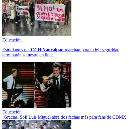
Educación
Estudiantes del
CCH
Naucalpan
marchan para exigir seguridad;
terminarán semestre en línea
Educación
¡Gracias, Sol! Luis Miguel abre dos fechas más para fans de CDMX