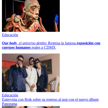
Educación
Our body
, el universo dentro
: Regresa la famosa
exposición con
cuerpos humanos
reales a CDMX
Educación
Entrevista con Reik sobre su regreso al pop con el nuevo álbum
Panorama