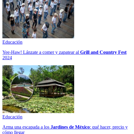
Educación
Yee-Haw! Lánzate a comer y zapatear al
Grill and Country Fest
2024
Educación
Arma una escapada a los
Jardines de México
: qué hacer, precio y
cómo llegar