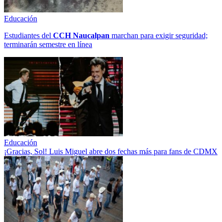
Educación
Estudiantes del
CCH
Naucalpan
marchan para exigir seguridad;
terminarán semestre en línea
Educación
¡Gracias, Sol! Luis Miguel abre dos fechas más para fans de CDMX