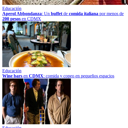
Educación
Aperol Abbondanza
: Un
buffet
de
comida italiana
por menos de
200 pesos
en CDMX
Educación
Wine bars
en
CDMX
: comida y copeo en pequeños espacios
Educación