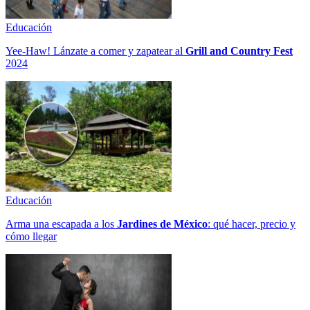
Educación
Yee-Haw! Lánzate a comer y zapatear al
Grill and Country Fest
2024
Educación
Arma una escapada a los
Jardines de México
: qué hacer, precio y
cómo llegar