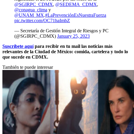
@SGIRPC_CDMX
,
@SEDEMA_CDMX
,
@conagua_clima
y
@UNAM_MX
.
#LaPrevenciónEsNuestraFuerza
pic.twitter.com/OC71haImbZ
— Secretaría de Gestión Integral de Riesgos y PC
(@SGIRPC_CDMX)
January 25, 2023
Suscríbete aquí
para recibir en tu mail las noticias más
relevantes de la Ciudad de México: comida, cartelera y todo lo
que sucede en CDMX.
También te puede interesar