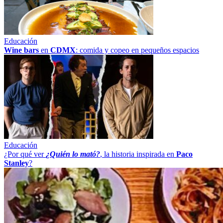
Educación
Wine bars
en
CDMX
: comida y copeo en pequeños espacios
Educación
¿Por qué ver
¿Quién lo mató?
, la historia inspirada en
Paco
Stanley
?