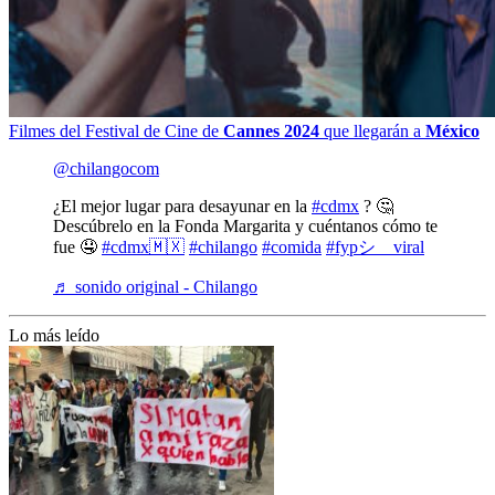
Filmes del Festival de Cine de
Cannes 2024
que llegarán a
México
@chilangocom
¿El mejor lugar para desayunar en la
#cdmx
? 🤔
Descúbrelo en la Fonda Margarita y cuéntanos cómo te
fue 🤤
#cdmx🇲🇽
#chilango
#comida
#fypシ゚viral
♬ sonido original - Chilango
Lo más leído