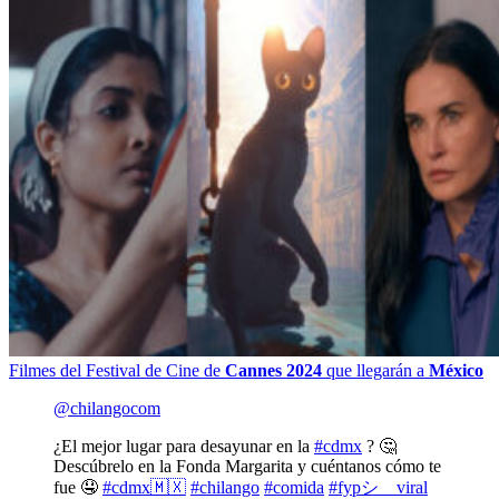
Filmes del Festival de Cine de
Cannes 2024
que llegarán a
México
@chilangocom
¿El mejor lugar para desayunar en la
#cdmx
? 🤔
Descúbrelo en la Fonda Margarita y cuéntanos cómo te
fue 🤤
#cdmx🇲🇽
#chilango
#comida
#fypシ゚viral