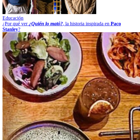
Educación
¿Por qué ver
¿Quién lo mató?
, la historia inspirada en
Paco
Stanley
?