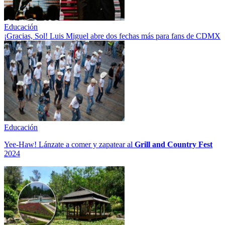
Educación
¡Gracias, Sol! Luis Miguel abre dos fechas más para fans de CDMX
Educación
Yee-Haw! Lánzate a comer y zapatear al
Grill and Country Fest
2024