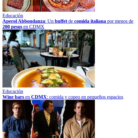
Educación
Aperol Abbondanza
: Un
buffet
de
comida italiana
por menos de
200 pesos
en CDMX
Educación
Wine bars
en
CDMX
: comida y copeo en pequeños espacios