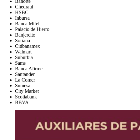
Banorte
Chedraui
HSBC
Inbursa
Banca Mifel
Palacio de Hierro
Banjercito
Soriana
Citibanamex
Walmart
Suburbia
Sams
Banca Afirme
Santander
La Comer
Sumesa
City Market
Scotiabank
BBVA