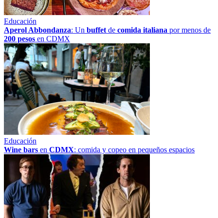
Educación
Aperol Abbondanza
: Un
buffet
de
comida italiana
por menos de
200 pesos
en CDMX
Educación
Wine bars
en
CDMX
: comida y copeo en pequeños espacios