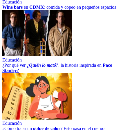
Educación
Wine bars
en
CDMX
: comida y copeo en pequeños espacios
Educación
¿Por qué ver
¿Quién lo mató?
, la historia inspirada en
Paco
Stanley
?
Educación
¿Cómo tratar un
golpe
de
calor
? Esto pasa en el cuerpo