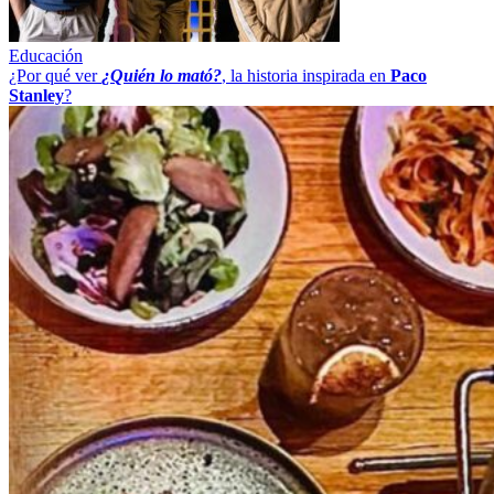
Educación
¿Por qué ver
¿Quién lo mató?
, la historia inspirada en
Paco
Stanley
?