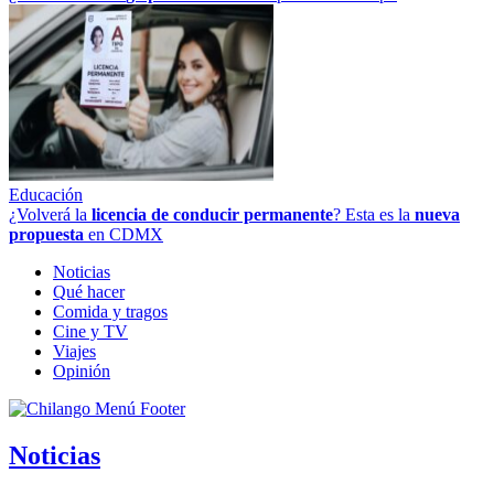
Educación
¿Volverá la
licencia de conducir permanente
? Esta es la
nueva
propuesta
en CDMX
Noticias
Qué hacer
Comida y tragos
Cine y TV
Viajes
Opinión
Noticias