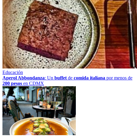
Educación
Aperol Abbondanza
: Un
buffet
de
comida italiana
por menos de
200 pesos
en CDMX