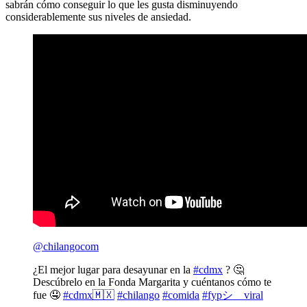
sabrán cómo conseguir lo que les gusta disminuyendo
considerablemente sus niveles de ansiedad.
@chilangocom
¿El mejor lugar para desayunar en la
#cdmx
? 🤔
Descúbrelo en la Fonda Margarita y cuéntanos cómo te
fue 🤤
#cdmx🇲🇽
#chilango
#comida
#fypシ゚viral