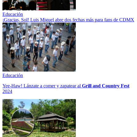
Educación
¡Gracias, Sol! Luis Miguel abre dos fechas más para fans de CDMX
Educación
Yee-Haw! Lánzate a comer y zapatear al
Grill and Country Fest
2024