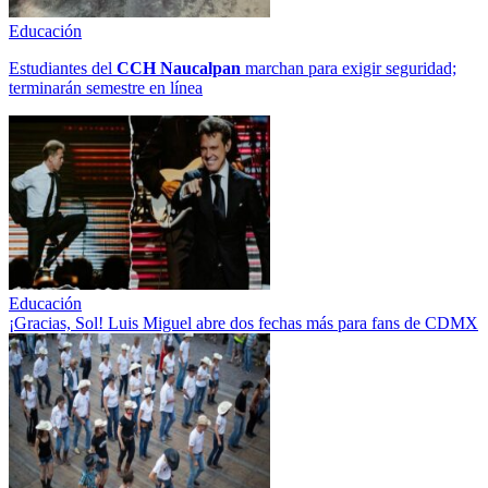
Educación
Estudiantes del
CCH
Naucalpan
marchan para exigir seguridad;
terminarán semestre en línea
Educación
¡Gracias, Sol! Luis Miguel abre dos fechas más para fans de CDMX