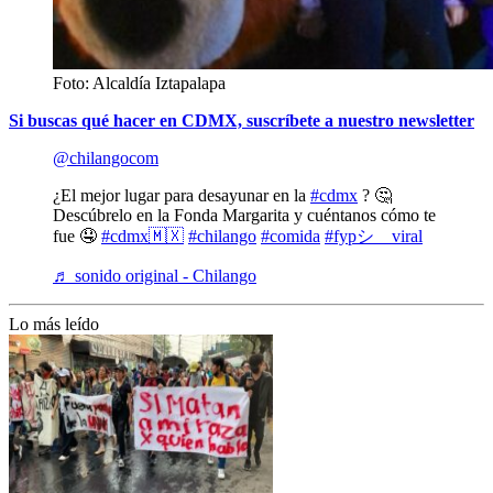
Foto: Alcaldía Iztapalapa
Si buscas qué hacer en CDMX, suscríbete a nuestro newsletter
@chilangocom
¿El mejor lugar para desayunar en la
#cdmx
? 🤔
Descúbrelo en la Fonda Margarita y cuéntanos cómo te
fue 🤤
#cdmx🇲🇽
#chilango
#comida
#fypシ゚viral
♬ sonido original - Chilango
Lo más leído