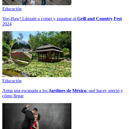
Educación
Yee-Haw! Lánzate a comer y zapatear al
Grill and Country Fest
2024
Educación
Arma una escapada a los
Jardines de México
: qué hacer, precio y
cómo llegar