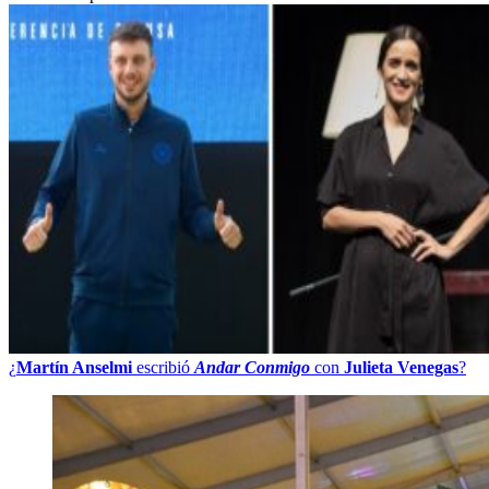
¿
Martín Anselmi
escribió
Andar Conmigo
con
Julieta Venegas
?