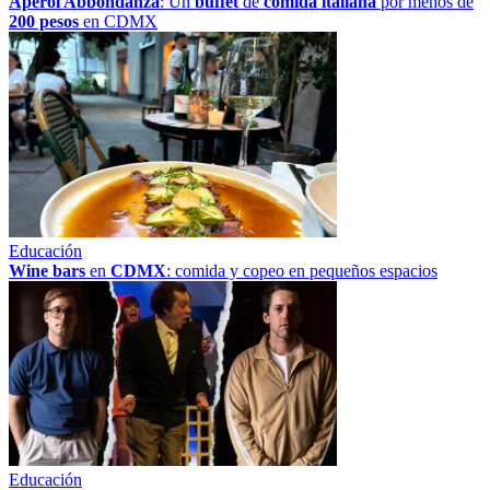
Aperol Abbondanza
: Un
buffet
de
comida italiana
por menos de
200 pesos
en CDMX
Educación
Wine bars
en
CDMX
: comida y copeo en pequeños espacios
Educación