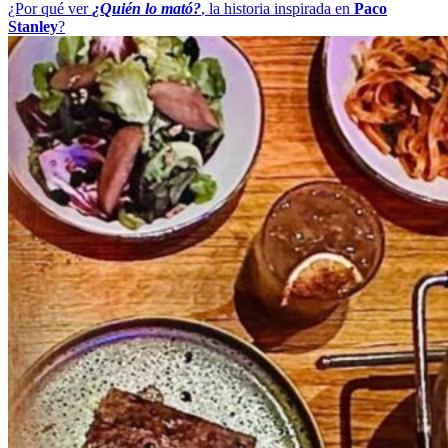
¿Por qué ver
¿Quién lo mató?
, la historia inspirada en
Paco
Stanley
?