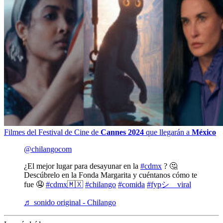
Filmes del Festival de Cine de
Cannes 2024
que llegarán a
México
@chilangocom
¿El mejor lugar para desayunar en la
#cdmx
? 🤔
Descúbrelo en la Fonda Margarita y cuéntanos cómo te
fue 🤤
#cdmx🇲🇽
#chilango
#comida
#fypシ゚viral
♬ sonido original - Chilango