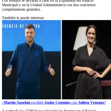
Los festejos se llevarán a cabo en la Explanada del Palacio
Municipal y en la Unidad Administrativa con dos conciertos
completamente gratuitos.
También te puede interesar
¿
Martín Anselmi
escribió
Andar Conmigo
con
Julieta Venegas
?
A partir de las 17:00 horas iniciarán los festejos en el Palacio