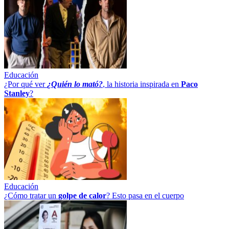
Educación
¿Por qué ver
¿Quién lo mató?
, la historia inspirada en
Paco
Stanley
?
Educación
¿Cómo tratar un
golpe
de
calor
? Esto pasa en el cuerpo