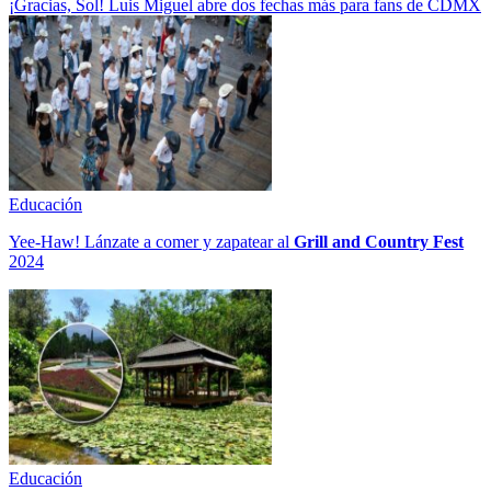
¡Gracias, Sol! Luis Miguel abre dos fechas más para fans de CDMX
Educación
Yee-Haw! Lánzate a comer y zapatear al
Grill and Country Fest
2024
Educación