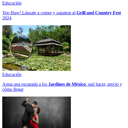
Educación
Yee-Haw! Lánzate a comer y zapatear al
Grill and Country Fest
2024
Educación
Arma una escapada a los
Jardines de México
: qué hacer, precio y
cómo llegar