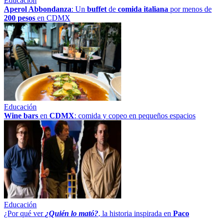
Educación
Aperol Abbondanza
: Un
buffet
de
comida italiana
por menos de
200 pesos
en CDMX
Educación
Wine bars
en
CDMX
: comida y copeo en pequeños espacios
Educación
¿Por qué ver
¿Quién lo mató?
, la historia inspirada en
Paco