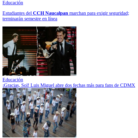
Educación
Estudiantes del
CCH
Naucalpan
marchan para exigir seguridad;
terminarán semestre en línea
Educación
¡Gracias, Sol! Luis Miguel abre dos fechas más para fans de CDMX