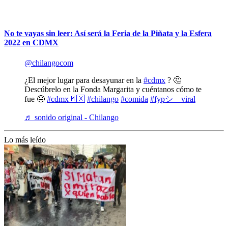
No te vayas sin leer: Así será la Feria de la Piñata y la Esfera
2022 en CDMX
@chilangocom
¿El mejor lugar para desayunar en la
#cdmx
? 🤔
Descúbrelo en la Fonda Margarita y cuéntanos cómo te
fue 🤤
#cdmx🇲🇽
#chilango
#comida
#fypシ゚viral
♬ sonido original - Chilango
Lo más leído