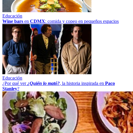
Educación
Wine bars
en
CDMX
: comida y copeo en pequeños espacios
Educación
¿Por qué ver
¿Quién lo mató?
, la historia inspirada en
Paco
Stanley
?