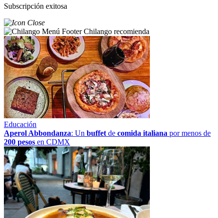
Subscripción exitosa
Chilango recomienda
Educación
Aperol Abbondanza
: Un
buffet
de
comida italiana
por menos de
200 pesos
en CDMX