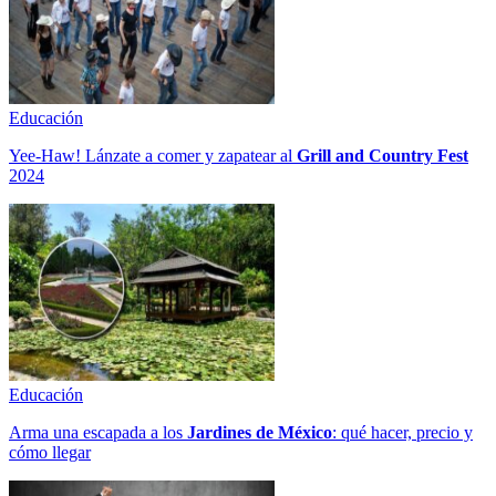
Educación
Yee-Haw! Lánzate a comer y zapatear al
Grill and Country Fest
2024
Educación
Arma una escapada a los
Jardines de México
: qué hacer, precio y
cómo llegar