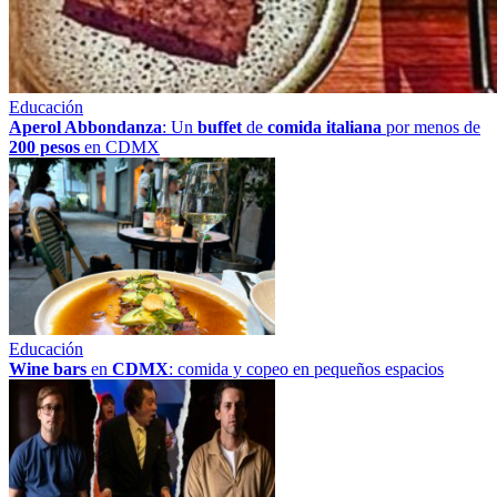
Educación
Aperol Abbondanza
: Un
buffet
de
comida italiana
por menos de
200 pesos
en CDMX
Educación
Wine bars
en
CDMX
: comida y copeo en pequeños espacios