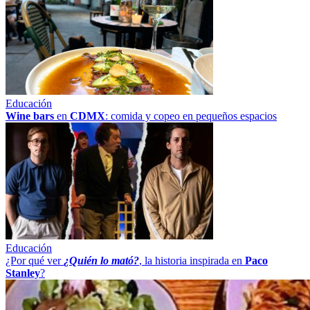
Educación
Wine bars
en
CDMX
: comida y copeo en pequeños espacios
Educación
¿Por qué ver
¿Quién lo mató?
, la historia inspirada en
Paco
Stanley
?