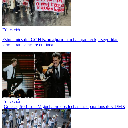
Educación
Estudiantes del
CCH
Naucalpan
marchan para exigir seguridad;
terminarán semestre en línea
Educación
¡Gracias, Sol! Luis Miguel abre dos fechas más para fans de CDMX