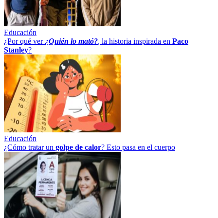
Educación
¿Por qué ver
¿Quién lo mató?
, la historia inspirada en
Paco
Stanley
?
Educación
¿Cómo tratar un
golpe
de
calor
? Esto pasa en el cuerpo