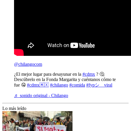
@chilangocom
¿El mejor lugar para desayunar en la
#cdmx
? 🤔
Descúbrelo en la Fonda Margarita y cuéntanos cómo te
fue 🤤
#cdmx🇲🇽
#chilango
#comida
#fypシ゚viral
♬ sonido original - Chilango
Lo más leído