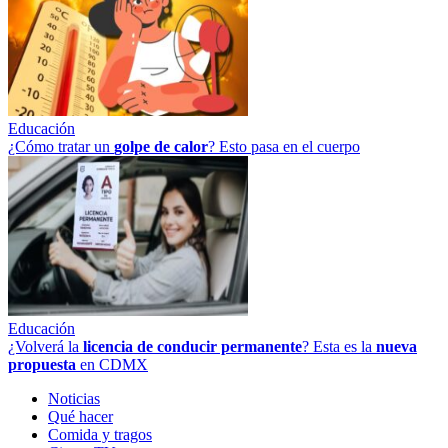
Educación
¿Cómo tratar un
golpe
de
calor
? Esto pasa en el cuerpo
Educación
¿Volverá la
licencia de conducir permanente
? Esta es la
nueva
propuesta
en CDMX
Noticias
Qué hacer
Comida y tragos