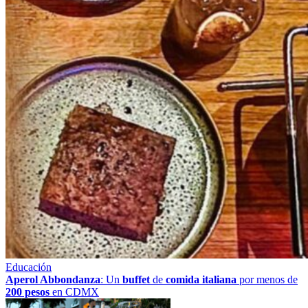
Educación
Aperol Abbondanza
: Un
buffet
de
comida italiana
por menos de
200 pesos
en CDMX