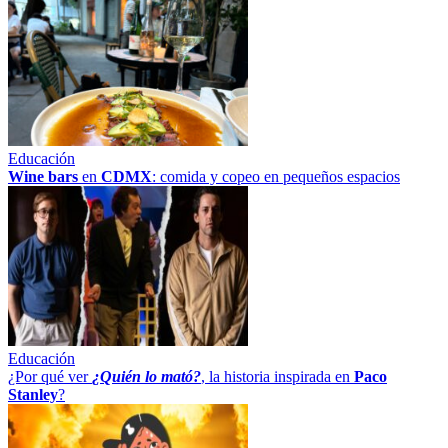
Educación
Wine bars
en
CDMX
: comida y copeo en pequeños espacios
Educación
¿Por qué ver
¿Quién lo mató?
, la historia inspirada en
Paco
Stanley
?