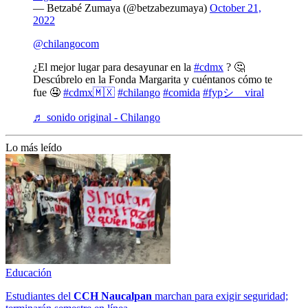
— Betzabé Zumaya (@betzabezumaya)
October 21,
2022
@chilangocom
¿El mejor lugar para desayunar en la
#cdmx
? 🤔
Descúbrelo en la Fonda Margarita y cuéntanos cómo te
fue 🤤
#cdmx🇲🇽
#chilango
#comida
#fypシ゚viral
♬ sonido original - Chilango
Lo más leído
Educación
Estudiantes del
CCH
Naucalpan
marchan para exigir seguridad;