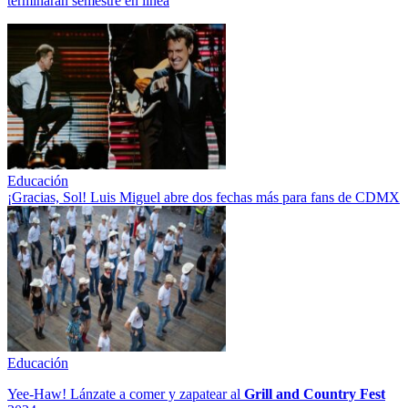
terminarán semestre en línea
Educación
¡Gracias, Sol! Luis Miguel abre dos fechas más para fans de CDMX
Educación
Yee-Haw! Lánzate a comer y zapatear al
Grill and Country Fest