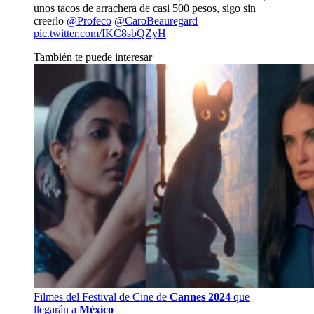
unos tacos de arrachera de casi 500 pesos, sigo sin
creerlo
@Profeco
@CaroBeauregard
pic.twitter.com/IKC8sbQZyH
También te puede interesar
Filmes del Festival de Cine de
Cannes 2024
que
llegarán a
México