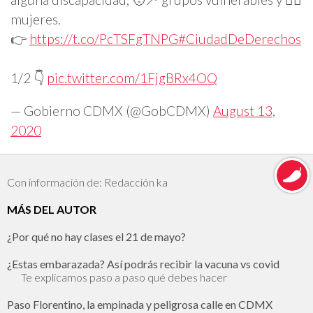
mujeres.
👉
https://t.co/PcTSFgTNPG
#CiudadDeDerechos
1/2 👇
pic.twitter.com/1FjgBRx4OQ
— Gobierno CDMX (@GobCDMX)
August 13,
2020
Con información de: Redacción ka
MÁS DEL AUTOR
¿Por qué no hay clases el 21 de mayo?
¿Estas embarazada? Así podrás recibir la vacuna vs covid
Te explicamos paso a paso qué debes hacer
Paso Florentino, la empinada y peligrosa calle en CDMX