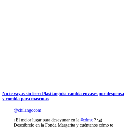
No te vayas sin leer: Plastianguis: cambia envases por despensa
y comida para mascotas
@chilangocom
¿El mejor lugar para desayunar en la
#cdmx
? 🤔
Descúbrelo en la Fonda Margarita y cuéntanos cómo te