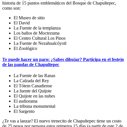
historia de 15 puntos emblemáticos del Bosque de Chapultepec,
como son:
El Museo de sitio
El David
La Fuente de la templanza
Los baños de Moctezuma
El Centro Cultural Los Pinos
La Fuente de Nezahualcóyotl
El Zoológico
Te puede hacer un paro: ¿Sabes dibujar? Participa en el festejo
de las pandas de Chapultepec
La Fuente de las Ranas
La Calzada del Rey
El Tótem Canadiense
La fuente del Quijote
El Quijote en las nubes
El audiorama
La tribuna monumental
El Sargento
¿Te vas a lanzar? El nuevo trenecito de Chapultepec tiene un costo
de 25 pesos por persona estos primeros 15 días (a partir de este 2 de