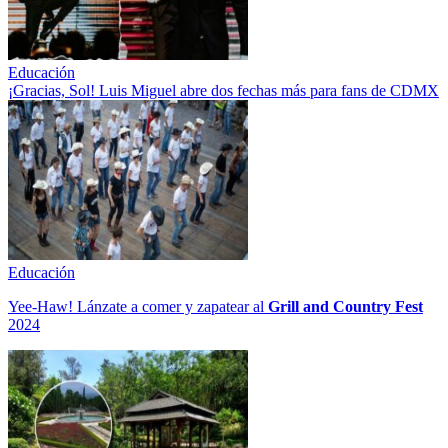
Educación
¡Gracias, Sol! Luis Miguel abre dos fechas más para fans de CDMX
Educación
Yee-Haw! Lánzate a comer y zapatear al
Grill and Country Fest
2024