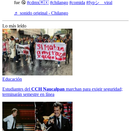
fue 🤤
#cdmx🇲🇽
#chilango
#comida
#fypシ゚viral
♬ sonido original - Chilango
Lo más leído
Educación
Estudiantes del
CCH
Naucalpan
marchan para exigir seguridad;
terminarán semestre en línea