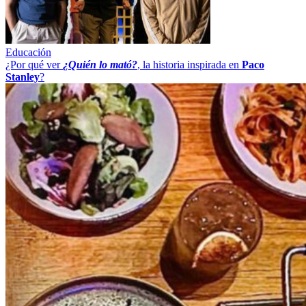
Educación
¿Por qué ver
¿Quién lo mató?
, la historia inspirada en
Paco
Stanley
?