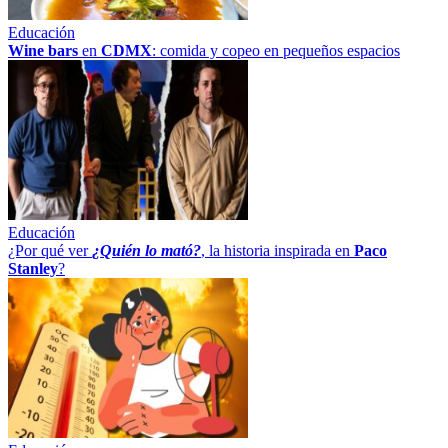
Educación
Wine bars
en
CDMX
: comida y copeo en pequeños espacios
Educación
¿Por qué ver
¿Quién lo mató?
, la historia inspirada en
Paco
Stanley
?