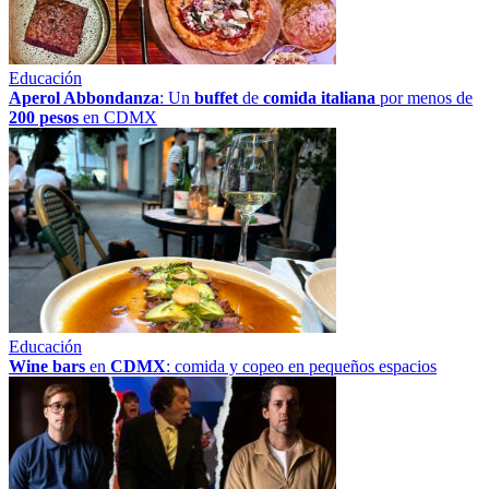
Educación
Aperol Abbondanza
: Un
buffet
de
comida italiana
por menos de
200 pesos
en CDMX
Educación
Wine bars
en
CDMX
: comida y copeo en pequeños espacios