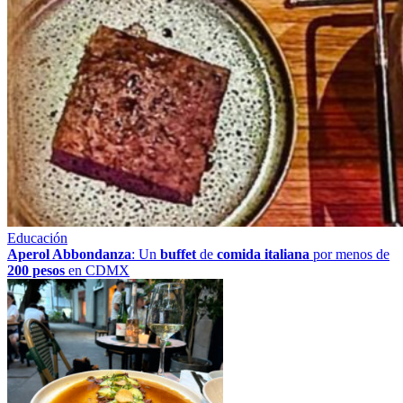
Educación
Aperol Abbondanza
: Un
buffet
de
comida italiana
por menos de
200 pesos
en CDMX