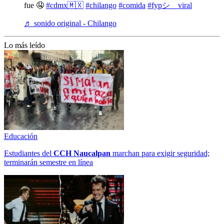
fue 🤤
#cdmx🇲🇽
#chilango
#comida
#fypシ゚viral
♬ sonido original - Chilango
Lo más leído
Educación
Estudiantes del
CCH
Naucalpan
marchan para exigir seguridad;
terminarán semestre en línea