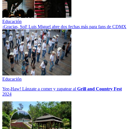
Educación
¡Gracias, Sol! Luis Miguel abre dos fechas más para fans de CDMX
Educación
Yee-Haw! Lánzate a comer y zapatear al
Grill and Country Fest
2024