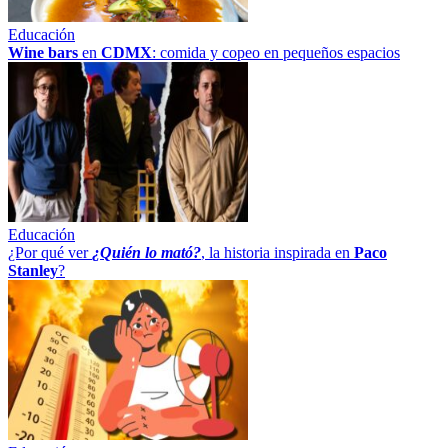
Educación
Wine bars
en
CDMX
: comida y copeo en pequeños espacios
Educación
¿Por qué ver
¿Quién lo mató?
, la historia inspirada en
Paco
Stanley
?