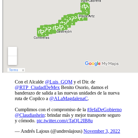
Con el Alcalde
@Luis_GQM
y el Dir. de
@RTP_CiudadDeMex
Benito Osorio, damos el
banderazo de salida a las nuevas unidades de la nueva
ruta de Copilco a
@ALaMagdalenaC
.
Cumplimos con el compromiso de la
#JefaDeGobierno
@Claudiashein
: brindar más y mejor transporte seguro
y cómodo.
pic.twitter.com/cTaQL2IB8u
— Andrés Lajous (@andreslajous)
November 3, 2022