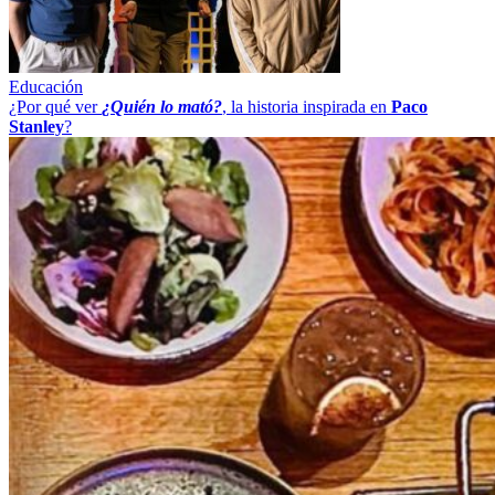
Educación
¿Por qué ver
¿Quién lo mató?
, la historia inspirada en
Paco
Stanley
?