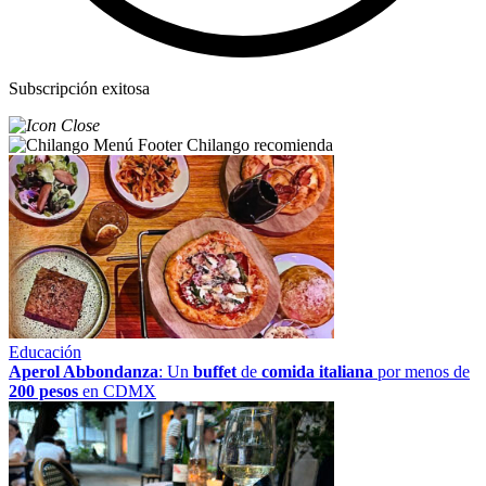
Subscripción exitosa
Chilango recomienda
Educación
Aperol Abbondanza
: Un
buffet
de
comida italiana
por menos de
200 pesos
en CDMX