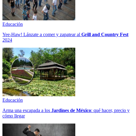
Educación
Yee-Haw! Lánzate a comer y zapatear al
Grill and Country Fest
2024
Educación
Arma una escapada a los
Jardines de México
: qué hacer, precio y
cómo llegar