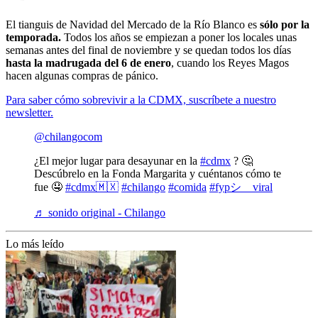
El tianguis de Navidad del Mercado de la Río Blanco es
sólo por la
temporada.
Todos los años se empiezan a poner los locales unas
semanas antes del final de noviembre y se quedan todos los días
hasta la madrugada del 6 de enero
, cuando los Reyes Magos
hacen algunas compras de pánico.
Para saber cómo sobrevivir a la CDMX, suscríbete a nuestro
newsletter.
@chilangocom
¿El mejor lugar para desayunar en la
#cdmx
? 🤔
Descúbrelo en la Fonda Margarita y cuéntanos cómo te
fue 🤤
#cdmx🇲🇽
#chilango
#comida
#fypシ゚viral
♬ sonido original - Chilango
Lo más leído