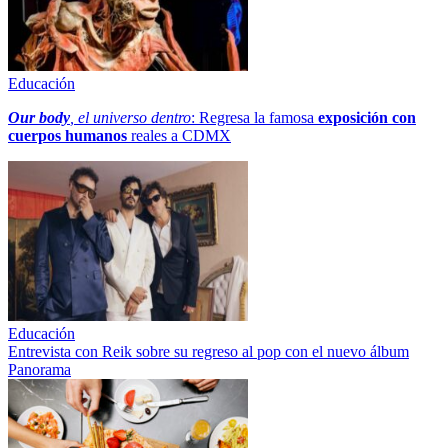
Educación
Our body
, el universo dentro
: Regresa la famosa
exposición con
cuerpos humanos
reales a CDMX
Educación
Entrevista con Reik sobre su regreso al pop con el nuevo álbum
Panorama