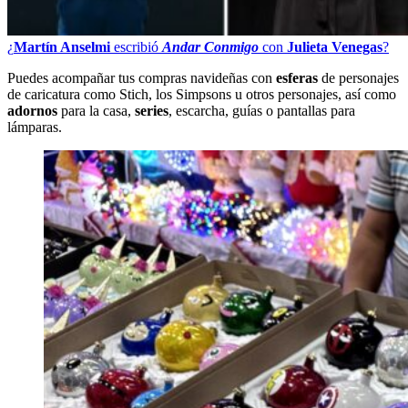
¿
Martín Anselmi
escribió
Andar Conmigo
con
Julieta Venegas
?
Puedes acompañar tus compras navideñas con
esferas
de personajes
de caricatura como Stich, los Simpsons u otros personajes, así como
adornos
para la casa,
series
, escarcha, guías o pantallas para
lámparas.