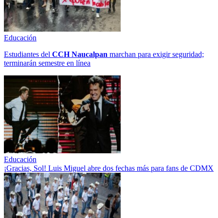
Educación
Estudiantes del
CCH
Naucalpan
marchan para exigir seguridad;
terminarán semestre en línea
Educación
¡Gracias, Sol! Luis Miguel abre dos fechas más para fans de CDMX